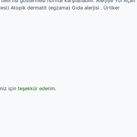
elirtisi göstermesi normal karşılanabilir. Alerjiye Yol Açan
lesi) Atopik dermatit (egzama) Gıda alerjisi . Ürtiker
niz için
teşekkür ederim
.