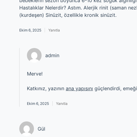
bebeklerin sezon boyunca 6-10 kez soğuk algınlığı b
Hastalıklar Nelerdir? Astım. Alerjik rinit (saman nez
(kurdeşen) Sinüzit, özellikle kronik sinüzit.
Ekim 6, 2025
Yanıtla
admin
Merve!
Katkınız, yazının
ana yapısını
güçlendirdi, emeği
Ekim 6, 2025
Yanıtla
Gül