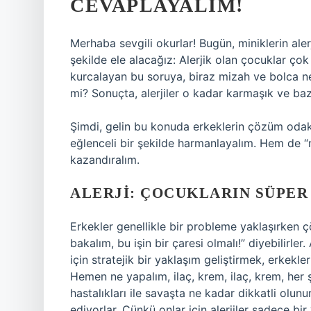
CEVAPLAYALIM!
Merhaba sevgili okurlar! Bugün, miniklerin ale
şekilde ele alacağız: Alerjik olan çocuklar ço
kurcalayan bu soruya, biraz mizah ve bolca n
mi? Sonuçta, alerjiler o kadar karmaşık ve baze
Şimdi, gelin bu konuda erkeklerin çözüm odaklı
eğlenceli bir şekilde harmanlayalım. Hem de “m
kazandıralım.
ALERJI: ÇOCUKLARIN SÜPER
Erkekler genellikle bir probleme yaklaşırken ç
bakalım, bu işin bir çaresi olmalı!” diyebilirle
için stratejik bir yaklaşım geliştirmek, erkekl
Hemen ne yapalım, ilaç, krem, ilaç, krem, her şe
hastalıkları ile savaşta ne kadar dikkatli olu
ediyorlar. Çünkü onlar için alerjiler sadece bi