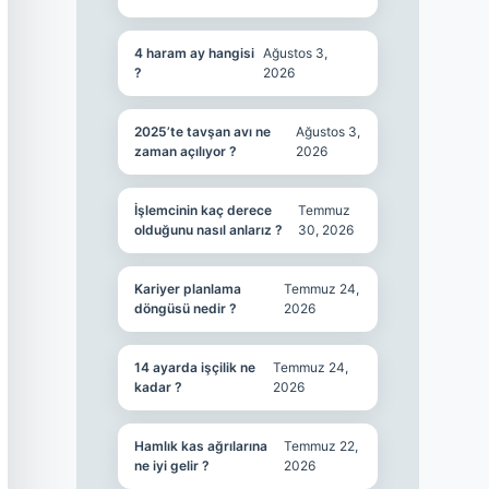
4 haram ay hangisi
Ağustos 3,
?
2026
2025’te tavşan avı ne
Ağustos 3,
zaman açılıyor ?
2026
İşlemcinin kaç derece
Temmuz
olduğunu nasıl anlarız ?
30, 2026
Kariyer planlama
Temmuz 24,
döngüsü nedir ?
2026
14 ayarda işçilik ne
Temmuz 24,
kadar ?
2026
Hamlık kas ağrılarına
Temmuz 22,
ne iyi gelir ?
2026