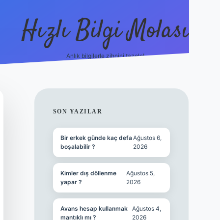
Hızlı Bilgi Molası
Anlık bilgilerle zihnini tazele!
ilbet mobil g
SIDEBAR
SON YAZILAR
Bir erkek günde kaç defa
Ağustos 6,
boşalabilir ?
2026
Kimler dış döllenme
Ağustos 5,
yapar ?
2026
Avans hesap kullanmak
Ağustos 4,
mantıklı mı ?
2026