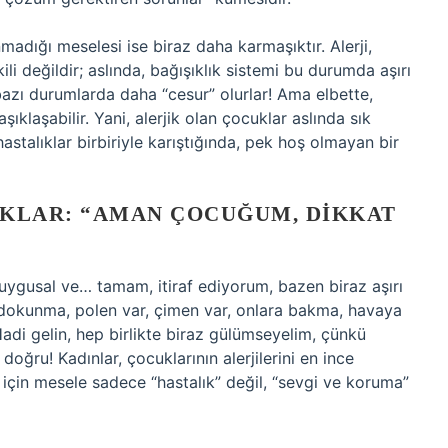
madığı meselesi ise biraz daha karmaşıktır. Alerji,
kili değildir; aslında, bağışıklık sistemi bu durumda aşırı
 bazı durumlarda daha “cesur” olurlar! Ama elbette,
aşıklaşabilir. Yani, alerjik olan çocuklar aslında sık
astalıklar birbiriyle karıştığında, pek hoş olmayan bir
UKLAR: “AMAN ÇOCUĞUM, DIKKAT
duygusal ve… tamam, itiraf ediyorum, bazen biraz aşırı
ğa dokunma, polen var, çimen var, onlara bakma, havaya
di gelin, hep birlikte biraz gülümseyelim, çünkü
ğru! Kadınlar, çocuklarının alerjilerini en ince
 için mesele sadece “hastalık” değil, “sevgi ve koruma”