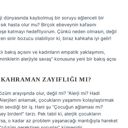
rji dünyasında kaybolmuş bir soruyu eğlenceli bir
k sık hasta olur mu? Birçok ebeveynin kafasını
eşe katmayı hedefliyorum. Çünkü neden olmasın, değil
n sinir bozucu olabiliyor ki, biraz kahkaha iyi gelir!
 bakış açısını ve kadınların empatik yaklaşımını,
iniklerin alerjiyle savaş” konusuna yeni bir bakış açısı
 KAHRAMAN ZAYIFLIĞI MI?
özüm arayışında olur, değil mi? “Alerji mi? Hadi
r. Alerjileri anlamak, çocukların yaşamını kolaylaştırmak
erin sevdiği bir iş. Hani şu “Çocuğun ağlaması mı?
y birden!” tarzı. Pek tabii ki, alerjik çocukların
nursa, o kadar az problem yaşanacağı mantığıyla hareket
r “çözüm gerektiren sorunlar” kümesidir.