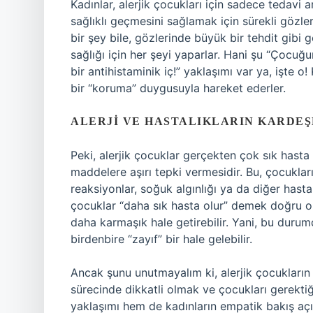
Kadınlar, alerjik çocukları için sadece tedavi
sağlıklı geçmesini sağlamak için sürekli gözleri
bir şey bile, gözlerinde büyük bir tehdit gibi gö
sağlığı için her şeyi yaparlar. Hani şu “Çoc
bir antihistaminik iç!” yaklaşımı var ya, işte o!
bir “koruma” duygusuyla hareket ederler.
ALERJI VE HASTALIKLARIN KARDEŞ
Peki, alerjik çocuklar gerçekten çok sık hasta ol
maddelere aşırı tepki vermesidir. Bu, çocuklar
reaksiyonlar, soğuk algınlığı ya da diğer hastalık
çocuklar “daha sık hasta olur” demek doğru olm
daha karmaşık hale getirebilir. Yani, bu durum
birdenbire “zayıf” bir hale gelebilir.
Ancak şunu unutmayalım ki, alerjik çocukların s
sürecinde dikkatli olmak ve çocukları gerekti
yaklaşımı hem de kadınların empatik bakış açısı