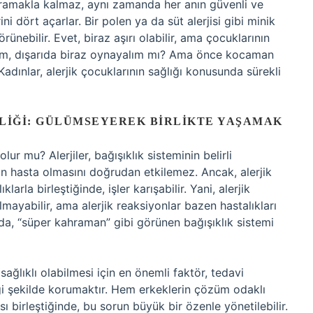
 aramakla kalmaz, aynı zamanda her anın güvenli ve
ni dört açarlar. Bir polen ya da süt alerjisi gibi minik
rünebilir. Evet, biraz aşırı olabilir, ama çocuklarının
uğum, dışarıda biraz oynayalım mı? Ama önce kocaman
 Kadınlar, alerjik çocuklarının sağlığı konusunda sürekli
LIĞI: GÜLÜMSEYEREK BIRLIKTE YAŞAMAK
ur mu? Alerjiler, bağışıklık sisteminin belirli
ın hasta olmasını doğrudan etkilemez. Ancak, alerjik
larla birleştiğinde, işler karışabilir. Yani, alerjik
ayabilir, ama alerjik reaksiyonlar bazen hastalıkları
da, “süper kahraman” gibi görünen bağışıklık sistemi
ağlıklı olabilmesi için en önemli faktör, tedavi
ği şekilde korumaktır. Hem erkeklerin çözüm odaklı
 birleştiğinde, bu sorun büyük bir özenle yönetilebilir.