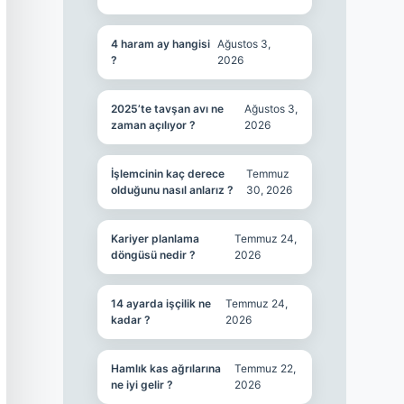
4 haram ay hangisi
Ağustos 3,
?
2026
2025’te tavşan avı ne
Ağustos 3,
zaman açılıyor ?
2026
İşlemcinin kaç derece
Temmuz
olduğunu nasıl anlarız ?
30, 2026
Kariyer planlama
Temmuz 24,
döngüsü nedir ?
2026
14 ayarda işçilik ne
Temmuz 24,
kadar ?
2026
Hamlık kas ağrılarına
Temmuz 22,
ne iyi gelir ?
2026