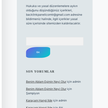
Hukuka ve yasal düzenlemelere aykırı
olduğunu düşündüğünüz içerikleri,
backlinkpanelicomtr@gmail.com
adresine
bildirmeniz halinde, ilgili içerikler yasal
süre içerisinde sitemizden kaldırılacaktır.
Arama
SON YORUMLAR
Benim Ablam Eşimin Neyi Olur
için
admin
Benim Ablam Eşimin Neyi Olur
için
Şampiyon
Karaçam Hangi Ilde
için
admin
Karaçam Hangi Ilde
için
Abi