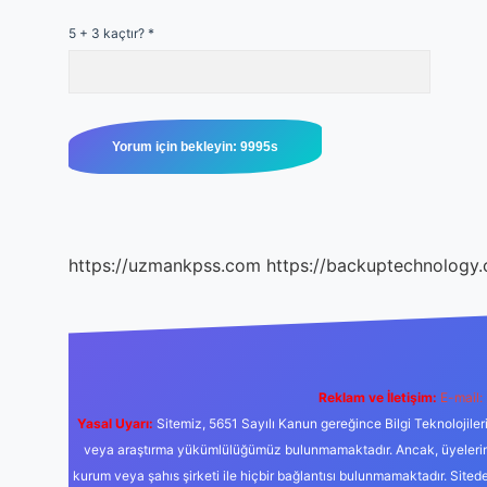
5 + 3 kaçtır?
*
https://uzmankpss.com
https://backuptechnology.
Reklam ve İletişim:
E-mail:
Yasal Uyarı:
Sitemiz, 5651 Sayılı Kanun gereğince Bilgi Teknolojiler
veya araştırma yükümlülüğümüz bulunmamaktadır. Ancak, üyelerimiz y
kurum veya şahıs şirketi ile hiçbir bağlantısı bulunmamaktadır. Sited