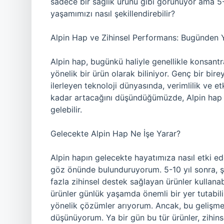
sadece bir sağlık ürünü gibi görünüyor ama 5-10
yaşamımızı nasıl şekillendirebilir?
Alpin Hap ve Zihinsel Performans: Bugünden 
Alpin hap, bugünkü haliyle genellikle konsantr
yönelik bir ürün olarak biliniyor. Genç bir bire
ilerleyen teknoloji dünyasında, verimlilik ve e
kadar artacağını düşündüğümüzde, Alpin hap g
gelebilir.
Gelecekte Alpin Hap Ne İşe Yarar?
Alpin hapın gelecekte hayatımıza nasıl etki ed
göz önünde bulunduruyorum. 5-10 yıl sonra, şirk
fazla zihinsel destek sağlayan ürünler kullanabi
ürünler günlük yaşamda önemli bir yer tutabili
yönelik çözümler arıyorum. Ancak, bu gelişmel
düşünüyorum. Ya bir gün bu tür ürünler, zihins