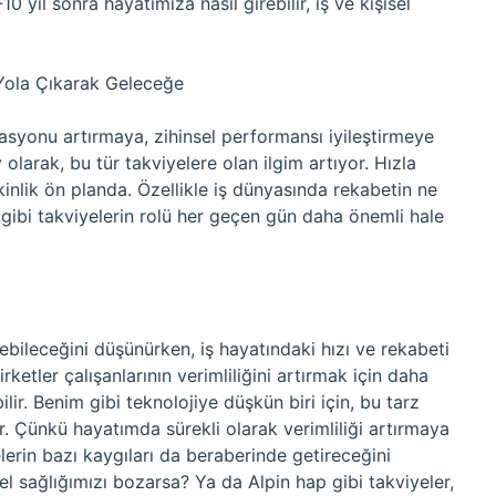
 yıl sonra hayatımıza nasıl girebilir, iş ve kişisel
Yola Çıkarak Geleceğe
asyonu artırmaya, zihinsel performansı iyileştirmeye
y olarak, bu tür takviyelere olan ilgim artıyor. Hızla
tkinlik ön planda. Özellikle iş dünyasında rekabetin ne
ibi takviyelerin rolü her geçen gün daha önemli hale
ebileceğini düşünürken, iş hayatındaki hızı ve rekabeti
etler çalışanlarının verimliliğini artırmak için daha
lir. Benim gibi teknolojiye düşkün biri için, bu tarz
r. Çünkü hayatımda sürekli olarak verimliliği artırmaya
erin bazı kaygıları da beraberinde getireceğini
el sağlığımızı bozarsa? Ya da Alpin hap gibi takviyeler,