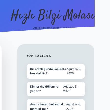
Hızlı Bilgi Molası
Anlık bilgilerle zihnini tazele!
ilbet mobi
SIDEBAR
SON YAZILAR
Bir erkek günde kaç defa
Ağustos 6,
boşalabilir ?
2026
Kimler dış döllenme
Ağustos 5,
yapar ?
2026
Avans hesap kullanmak
Ağustos 4,
mantıklı mı ?
2026