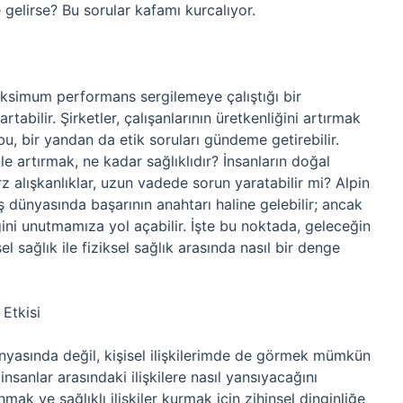
e gelirse? Bu sorular kafamı kurcalıyor.
maksimum performans sergilemeye çalıştığı bir
rtabilir. Şirketler, çalışanlarının üretkenliğini artırmak
 bu, bir yandan da etik soruları gündeme getirebilir.
le artırmak, ne kadar sağlıklıdır? İnsanların doğal
z alışkanlıklar, uzun vadede sorun yaratabilir mi? Alpin
iş dünyasında başarının anahtarı haline gelebilir; ancak
ğini unutmamıza yol açabilir. İşte bu noktada, geleceğin
l sağlık ile fiziksel sağlık arasında nasıl bir denge
 Etkisi
ünyasında değil, kişisel ilişkilerimde de görmek mümkün
 insanlar arasındaki ilişkilere nasıl yansıyacağını
k ve sağlıklı ilişkiler kurmak için zihinsel dinginliğe