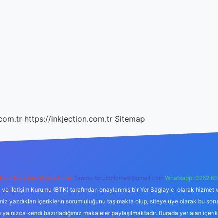
com.tr
https://inkjection.com.tr
Sitemap
backlinkpaneli@gmail.com
Teams:
forumhizmeti@gmail.com
Whatsapp: 0262 60
i ve İletişim Kurumu (BTK) tarafından onaylanmış bir Yer Sağlayıcı olarak hizmet v
azdıkları içeriklerin sorumluluğunu taşımakta olup, siteye üye olarak bu sorumlul
e yalnızca kendi hazırladığımız makaleler paylaşılmaktadır. Burada yer alan içeri