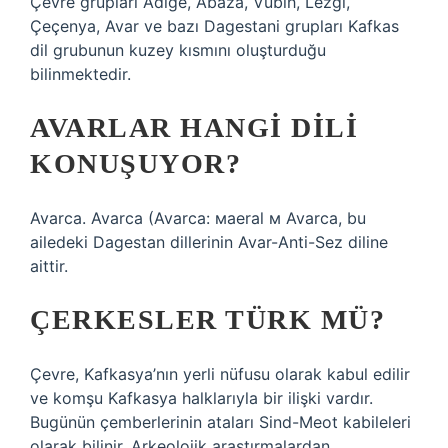
Çevre grupları Adige, Abaza, Vubih, Lezgi,
Çeçenya, Avar ve bazı Dagestani grupları Kafkas
dil grubunun kuzey kısmını oluşturduğu
bilinmektedir.
AVARLAR HANGI DILI
KONUŞUYOR?
Avarca. Avarca (Avarca: маeral м Avarca, bu
ailedeki Dagestan dillerinin Avar-Anti-Sez diline
aittir.
ÇERKESLER TÜRK MÜ?
Çevre, Kafkasya’nın yerli nüfusu olarak kabul edilir
ve komşu Kafkasya halklarıyla bir ilişki vardır.
Bugünün çemberlerinin ataları Sind-Meot kabileleri
olarak bilinir. Arkeolojik araştırmalardan