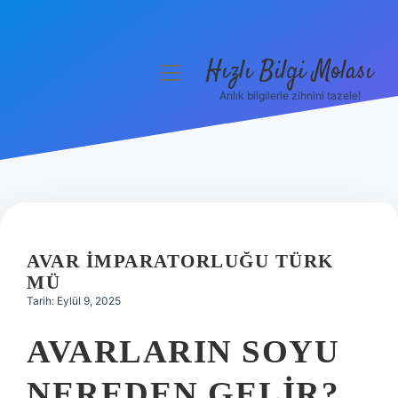
Hızlı Bilgi Molası
menüyü
aç
Anlık bilgilerle zihnini tazele!
Anasayfa
Gizlilik Politikası
Yasal Uyarı
Hakkımızda
AVAR İMPARATORLUĞU TÜRK
MÜ
Tarih: Eylül 9, 2025
AVARLARIN SOYU
NEREDEN GELIR?