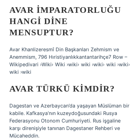
AVAR İMPARATORLUĞU
HANGI DINE
MENSUPTUR?
Avar Khanlizeresmî Din Başkanları Zehmism ve
Anemmism, 796 Hıristiyanlıkkantantarihçe7 Row –
Wikipedivari ›Wiki› Wiki ›wiki› wiki ›wiki› wiki ›wiki›
wiki ›wiki
AVAR TÜRKÜ KIMDIR?
Dagestan ve Azerbaycan’da yaşayan Müslüman bir
kabile. Kafkasya’nın kuzeydoğusundaki Rusya
Federasyonu Otonom Cumhuriyeti. Rus işgaline
karşı direnişiyle tanınan Dagestaner Rehberi ve
Mücaheddin.