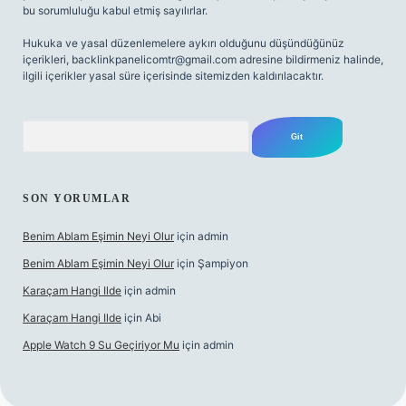
bu sorumluluğu kabul etmiş sayılırlar.
Hukuka ve yasal düzenlemelere aykırı olduğunu düşündüğünüz
içerikleri,
backlinkpanelicomtr@gmail.com
adresine bildirmeniz halinde,
ilgili içerikler yasal süre içerisinde sitemizden kaldırılacaktır.
Arama
SON YORUMLAR
Benim Ablam Eşimin Neyi Olur
için
admin
Benim Ablam Eşimin Neyi Olur
için
Şampiyon
Karaçam Hangi Ilde
için
admin
Karaçam Hangi Ilde
için
Abi
Apple Watch 9 Su Geçiriyor Mu
için
admin