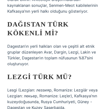
kaynaklanan sonuçlar, Senmen-Meot kabilelerinin
Kafkasya’nın yerli halkı olduğunu gösteriyor.
DAĞISTAN TÜRK
KÖKENLI MI?
Dagestan’ın yerli halkları olan ve çeşitli alt etnik
gruplar düzenleyen Avar, Dargin, Lezgi, Lakin ve
Türkler, Dagestan’ın toplam nüfusunun %87’sini
oluşturuyor.
LEZGI TÜRK MÜ?
Lesgi (Lezgian: леззияр, Romanize: Lezgiär veya
Lezgian: лекьер, Romanize: Leq’er), Kafkasya’nın
kuzeydoğusunda, Rusya Cumhuriyeti, Güney -
Dagestan ve Kuzey Saserbaida.