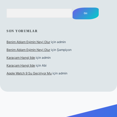
Arama
SON YORUMLAR
Benim Ablam Eşimin Neyi Olur
için
admin
Benim Ablam Eşimin Neyi Olur
için
Şampiyon
Karaçam Hangi Ilde
için
admin
Karaçam Hangi Ilde
için
Abi
Apple Watch 9 Su Geçiriyor Mu
için
admin
riş