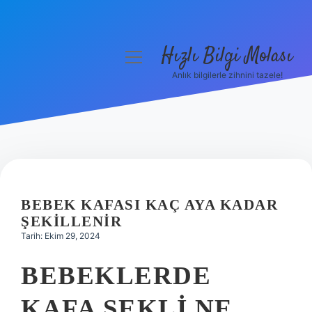
Hızlı Bilgi Molası
menüyü
aç
Anlık bilgilerle zihnini tazele!
Anasayfa
Gizlilik Politikası
Yasal Uyarı
Hakkımızda
BEBEK KAFASI KAÇ AYA KADAR
ŞEKILLENIR
Tarih: Ekim 29, 2024
BEBEKLERDE
KAFA ŞEKLI NE