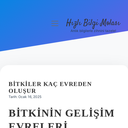
Hızlı Bilgi Molası
menüyü
aç
Anlık bilgilerle zihnini tazele!
Anasayfa
Gizlilik Politikası
Yasal Uyarı
Hakkımızda
BITKILER KAÇ EVREDEN
OLUŞUR
Tarih: Ocak 16, 2025
BITKININ GELIŞIM
EVRELERI