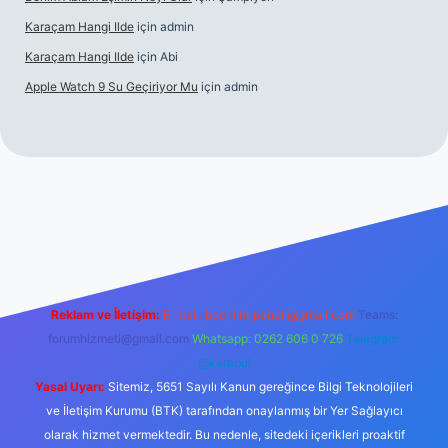
Karaçam Hangi Ilde
için
admin
Karaçam Hangi Ilde
için
Abi
Apple Watch 9 Su Geçiriyor Mu
için
admin
 giriş
Reklam ve İletişim:
E-mail:
backlinkpaneli@gmail.com
Teams:
forumhizmeti@gmail.com
Whatsapp: 0262 606 0 726
Telegram:
@karabul
Yasal Uyarı:
Sitemiz, 5651 Sayılı Kanun gereğince Bilgi Teknolojileri
ve İletişim Kurumu (BTK) tarafından onaylanmış bir Yer Sağlayıcı
olarak hizmet vermektedir. Bu nedenle, sitedeki içerikleri proaktif