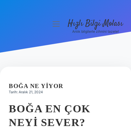
Hızlı Bilgi Molası
menüyü
aç
Anlık bilgilerle zihnini tazele!
Anasayfa
Gizlilik Politikası
Yasal Uyarı
Hakkımızda
BOĞA NE YIYOR
Tarih: Aralık 21, 2024
BOĞA EN ÇOK
NEYI SEVER?