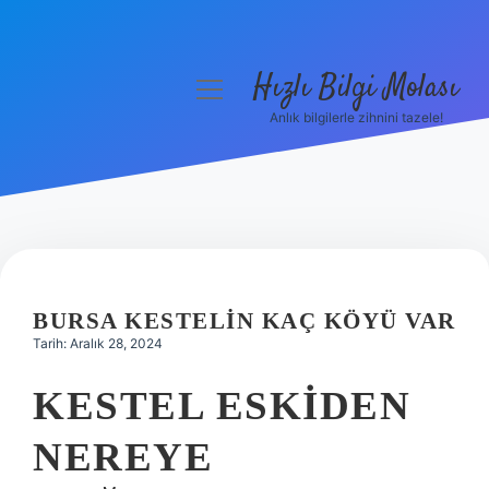
Hızlı Bilgi Molası
menüyü
aç
Anlık bilgilerle zihnini tazele!
Anasayfa
Gizlilik Politikası
Yasal Uyarı
Hakkımızda
BURSA KESTELIN KAÇ KÖYÜ VAR
Tarih: Aralık 28, 2024
KESTEL ESKIDEN
NEREYE