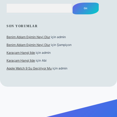
Arama
SON YORUMLAR
Benim Ablam Eşimin Neyi Olur
için
admin
Benim Ablam Eşimin Neyi Olur
için
Şampiyon
Karaçam Hangi Ilde
için
admin
Karaçam Hangi Ilde
için
Abi
Apple Watch 9 Su Geçiriyor Mu
için
admin
obil giriş