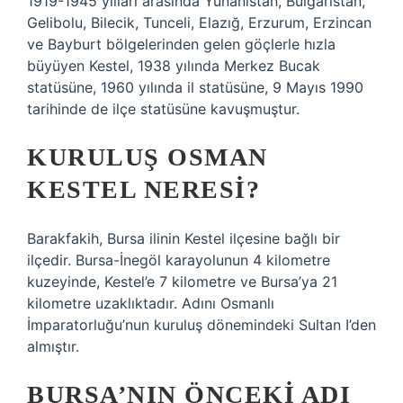
1919-1945 yılları arasında Yunanistan, Bulgaristan,
Gelibolu, Bilecik, Tunceli, Elazığ, Erzurum, Erzincan
ve Bayburt bölgelerinden gelen göçlerle hızla
büyüyen Kestel, 1938 yılında Merkez Bucak
statüsüne, 1960 yılında il statüsüne, 9 Mayıs 1990
tarihinde de ilçe statüsüne kavuşmuştur.
KURULUŞ OSMAN
KESTEL NERESI?
Barakfakih, Bursa ilinin Kestel ilçesine bağlı bir
ilçedir. Bursa-İnegöl karayolunun 4 kilometre
kuzeyinde, Kestel’e 7 kilometre ve Bursa’ya 21
kilometre uzaklıktadır. Adını Osmanlı
İmparatorluğu’nun kuruluş dönemindeki Sultan I’den
almıştır.
BURSA’NIN ÖNCEKI ADI