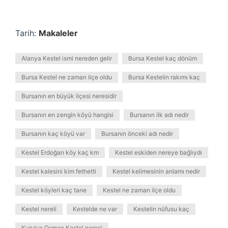
Tarih:
Makaleler
Alanya Kestel ismi nereden gelir
Bursa Kestel kaç dönüm
Bursa Kestel ne zaman ilçe oldu
Bursa Kestelin rakımı kaç
Bursanın en büyük ilçesi neresidir
Bursanın en zengin köyü hangisi
Bursanın ilk adı nedir
Bursanın kaç köyü var
Bursanın önceki adı nedir
Kestel Erdoğan köy kaç km
Kestel eskiden nereye bağlıydı
Kestel kalesini kim fethetti
Kestel kelimesinin anlamı nedir
Kestel köyleri kaç tane
Kestel ne zaman ilçe oldu
Kestel nereli
Kestelde ne var
Kestelin nüfusu kaç
Kuruluş Osman Kestel neresi