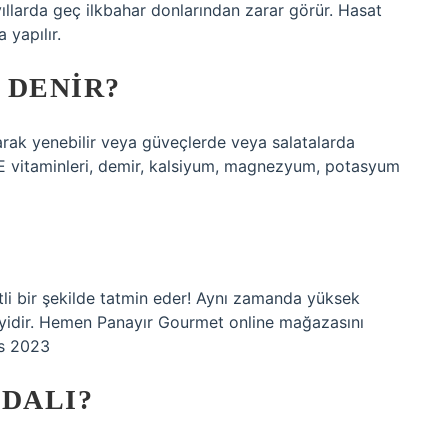
ıllarda geç ilkbahar donlarından zarar görür. Hasat
 yapılır.
 DENIR?
larak yenebilir veya güveçlerde veya salatalarda
e E vitaminleri, demir, kalsiyum, magnezyum, potasyum
zetli bir şekilde tatmin eder! Aynı zamanda yüksek
 iyidir. Hemen Panayır Gourmet online mağazasını
ıs 2023
YDALI?