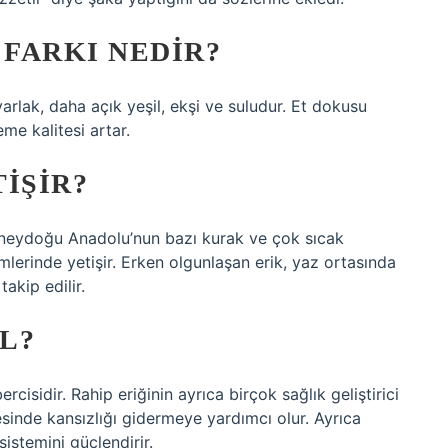
 FARKI NEDIR?
arlak, daha açık yeşil, ekşi ve suludur. Et dokusu
yeme kalitesi artar.
IŞIR?
üneydoğu Anadolu’nun bazı kurak ve çok sıcak
lerinde yetişir. Erken olgunlaşan erik, yaz ortasında
takip edilir.
IL?
ercisidir. Rahip eriğinin ayrıca birçok sağlık geliştirici
esinde kansızlığı gidermeye yardımcı olur. Ayrıca
sistemini güçlendirir.