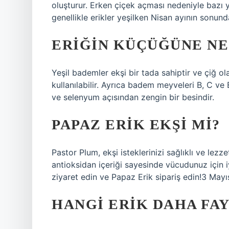
oluşturur. Erken çiçek açması nedeniyle bazı y
genellikle erikler yeşilken Nisan ayının sonunda
ERIĞIN KÜÇÜĞÜNE NE
Yeşil bademler ekşi bir tada sahiptir ve çiğ o
kullanılabilir. Ayrıca badem meyveleri B, C v
ve selenyum açısından zengin bir besindir.
PAPAZ ERIK EKŞI MI?
Pastor Plum, ekşi isteklerinizi sağlıklı ve lez
antioksidan içeriği sayesinde vücudunuz için
ziyaret edin ve Papaz Erik sipariş edin!3 May
HANGI ERIK DAHA FA