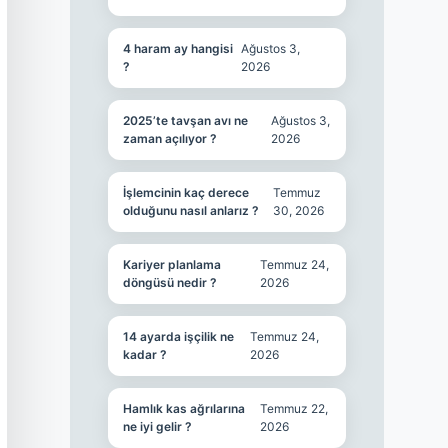
4 haram ay hangisi
Ağustos 3,
?
2026
2025’te tavşan avı ne
Ağustos 3,
zaman açılıyor ?
2026
İşlemcinin kaç derece
Temmuz
olduğunu nasıl anlarız ?
30, 2026
Kariyer planlama
Temmuz 24,
döngüsü nedir ?
2026
14 ayarda işçilik ne
Temmuz 24,
kadar ?
2026
Hamlık kas ağrılarına
Temmuz 22,
ne iyi gelir ?
2026