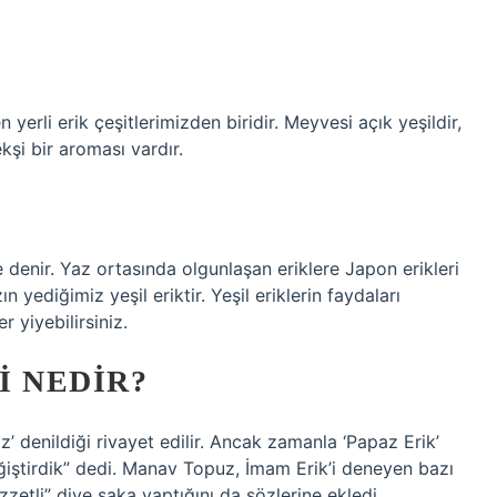
yerli erik çeşitlerimizden biridir. Meyvesi açık yeşildir,
şi bir aroması vardır.
denir. Yaz ortasında olgunlaşan eriklere Japon erikleri
n yediğimiz yeşil eriktir. Yeşil eriklerin faydaları
 yiyebilirsiniz.
I NEDIR?
z’ denildiği rivayet edilir. Ancak zamanla ‘Papaz Erik’
ğiştirdik” dedi. Manav Topuz, İmam Erik’i deneyen bazı
zzetli” diye şaka yaptığını da sözlerine ekledi.