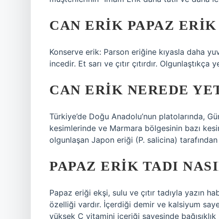
CAN ERIK PAPAZ ERIK
Konserve erik: Parson eriğine kıyasla daha yuv
incedir. Et sarı ve çıtır çıtırdır. Olgunlaştıkça 
CAN ERIK NEREDE YET
Türkiye’de Doğu Anadolu’nun platolarında, G
kesimlerinde ve Marmara bölgesinin bazı kesim
olgunlaşan Japon eriği (P. salicina) tarafından 
PAPAZ ERIK TADI NAS
Papaz eriği ekşi, sulu ve çıtır tadıyla yazın hab
özelliği vardır. İçerdiği demir ve kalsiyum say
yüksek C vitamini içeriği sayesinde bağışıklık 