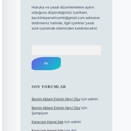
Hukuka ve yasal düzenlemelere aykırı
olduğunu düşündüğünüz içerikleri,
backlinkpanelicomtr@gmail.com
adresine
bildirmeniz halinde, ilgili içerikler yasal
süre içerisinde sitemizden kaldırılacaktır.
Arama
SON YORUMLAR
Benim Ablam Eşimin Neyi Olur
için
admin
Benim Ablam Eşimin Neyi Olur
için
Şampiyon
Karaçam Hangi Ilde
için
admin
Karaçam Hangi Ilde
için
Abi