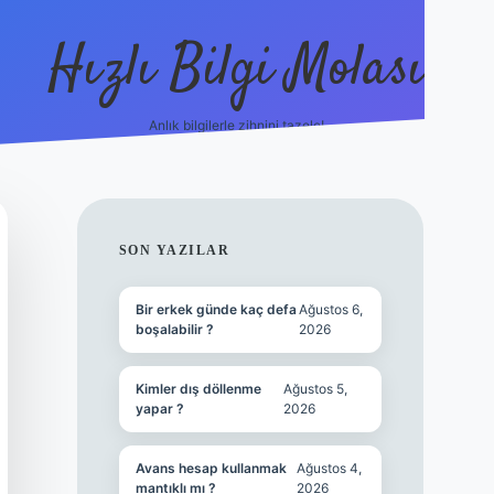
Hızlı Bilgi Molası
Anlık bilgilerle zihnini tazele!
ilbet mobil 
SIDEBAR
SON YAZILAR
Bir erkek günde kaç defa
Ağustos 6,
boşalabilir ?
2026
Kimler dış döllenme
Ağustos 5,
yapar ?
2026
Avans hesap kullanmak
Ağustos 4,
mantıklı mı ?
2026