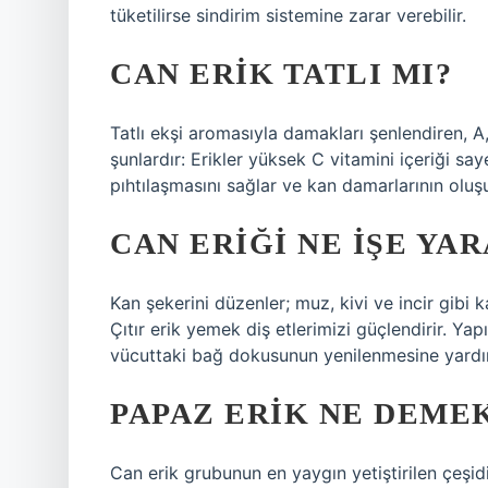
tüketilirse sindirim sistemine zarar verebilir.
CAN ERIK TATLI MI?
Tatlı ekşi aromasıyla damakları şenlendiren, A, 
şunlardır: Erikler yüksek C vitamini içeriği sa
pıhtılaşmasını sağlar ve kan damarlarının olu
CAN ERIĞI NE IŞE YA
Kan şekerini düzenler; muz, kivi ve incir gibi
Çıtır erik yemek diş etlerimizi güçlendirir. Ya
vücuttaki bağ dokusunun yenilenmesine yardımcı
PAPAZ ERIK NE DEME
Can erik grubunun en yaygın yetiştirilen çeşidi