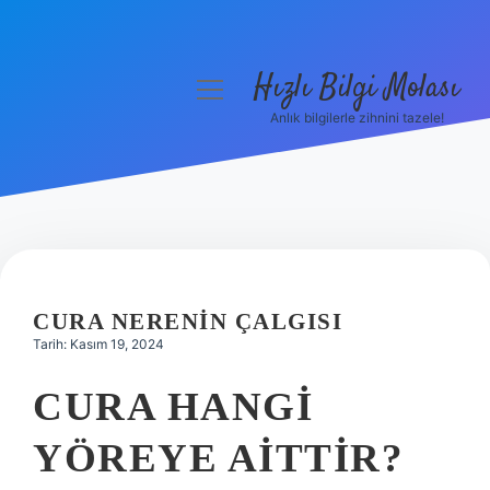
Hızlı Bilgi Molası
menüyü
aç
Anlık bilgilerle zihnini tazele!
Anasayfa
Gizlilik Politikası
Yasal Uyarı
Hakkımızda
CURA NERENIN ÇALGISI
Tarih: Kasım 19, 2024
CURA HANGI
YÖREYE AITTIR?