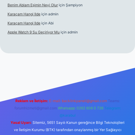
Benim Ablam Eşimin Neyi Olur
için
Şampiyon
Karaçam Hangi Ilde
için
admin
Karaçam Hangi Ilde
için
Abi
Apple Watch 9 Su Geçiriyor Mu
için
admin
 mobil giriş
Reklam ve İletişim:
E-mail:
backlinkpaneli@gmail.com
Teams:
forumhizmeti@gmail.com
Whatsapp: 0262 606 0 726
Telegram:
@karabul
Yasal Uyarı:
Sitemiz, 5651 Sayılı Kanun gereğince Bilgi Teknolojileri
ve İletişim Kurumu (BTK) tarafından onaylanmış bir Yer Sağlayıcı