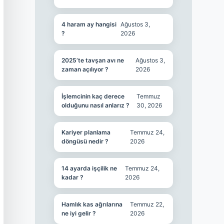
4 haram ay hangisi
Ağustos 3,
?
2026
2025’te tavşan avı ne
Ağustos 3,
zaman açılıyor ?
2026
İşlemcinin kaç derece
Temmuz
olduğunu nasıl anlarız ?
30, 2026
Kariyer planlama
Temmuz 24,
döngüsü nedir ?
2026
14 ayarda işçilik ne
Temmuz 24,
kadar ?
2026
Hamlık kas ağrılarına
Temmuz 22,
ne iyi gelir ?
2026