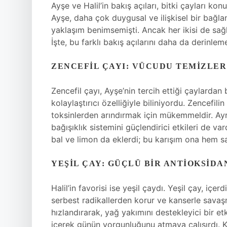
Ayşe ve Halil’in bakış açıları, bitki çayları kon
Ayşe, daha çok duygusal ve ilişkisel bir bağlan
yaklaşım benimsemişti. Ancak her ikisi de sağ
İşte, bu farklı bakış açılarını daha da derinlem
ZENCEFIL ÇAYI: VÜCUDU TEMIZLER
Zencefil çayı, Ayşe’nin tercih ettiği çaylardan 
kolaylaştırıcı özelliğiyle biliniyordu. Zencefil
toksinlerden arındırmak için mükemmeldir. Ayrıc
bağışıklık sistemini güçlendirici etkileri de va
bal ve limon da eklerdi; bu karışım ona hem sa
YEŞIL ÇAY: GÜÇLÜ BIR ANTIOKSIDA
Halil’in favorisi ise yeşil çaydı. Yeşil çay, i
serbest radikallerden korur ve kanserle savaş
hızlandırarak, yağ yakımını destekleyici bir etk
içerek günün yorgunluğunu atmaya çalışırdı. K