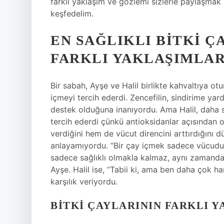
farklı yaklaşım ve gözlemi sizlerle paylaşmak 
keşfedelim.
EN SAĞLIKLI BITKI ÇA
FARKLI YAKLAŞIMLAR
Bir sabah, Ayşe ve Halil birlikte kahvaltıya otu
içmeyi tercih ederdi. Zencefilin, sindirime 
destek olduğuna inanıyordu. Ama Halil, daha str
tercih ederdi çünkü antioksidanlar açısından
verdiğini hem de vücut direncini arttırdığını d
anlayamıyordu. “Bir çay içmek sadece vücudunu
sadece sağlıklı olmakla kalmaz, aynı zamanda ke
Ayşe. Halil ise, “Tabii ki, ama ben daha çok 
karşılık veriyordu.
BITKI ÇAYLARININ FARKLI 