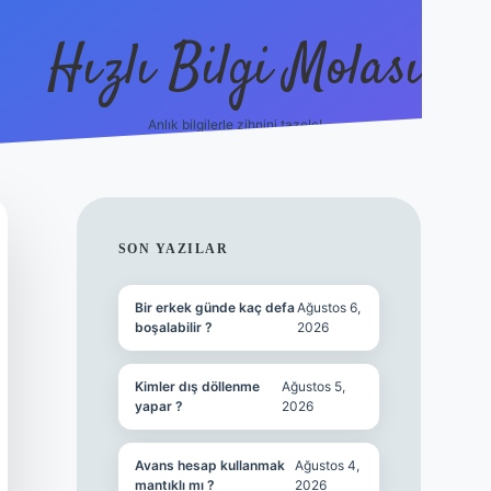
Hızlı Bilgi Molası
Anlık bilgilerle zihnini tazele!
ilbet mobi
SIDEBAR
SON YAZILAR
Bir erkek günde kaç defa
Ağustos 6,
boşalabilir ?
2026
Kimler dış döllenme
Ağustos 5,
yapar ?
2026
Avans hesap kullanmak
Ağustos 4,
mantıklı mı ?
2026