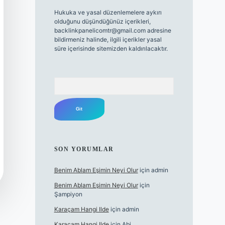
Hukuka ve yasal düzenlemelere aykırı
olduğunu düşündüğünüz içerikleri,
backlinkpanelicomtr@gmail.com
adresine
bildirmeniz halinde, ilgili içerikler yasal
süre içerisinde sitemizden kaldırılacaktır.
Arama
SON YORUMLAR
Benim Ablam Eşimin Neyi Olur
için
admin
Benim Ablam Eşimin Neyi Olur
için
Şampiyon
Karaçam Hangi Ilde
için
admin
Karaçam Hangi Ilde
için
Abi