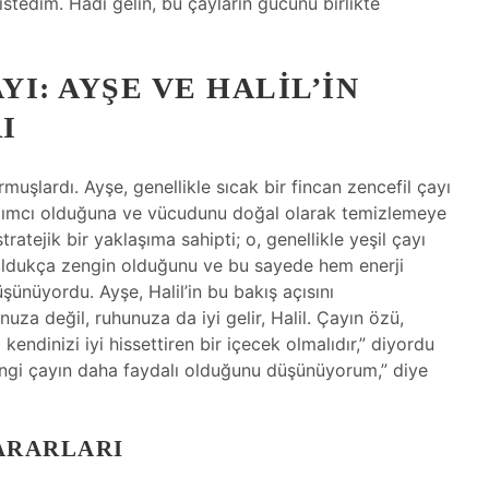
istedim. Hadi gelin, bu çayların gücünü birlikte
YI: AYŞE VE HALIL’IN
I
rmuşlardı. Ayşe, genellikle sıcak bir fincan zencefil çayı
yardımcı olduğuna ve vücudunu doğal olarak temizlemeye
atejik bir yaklaşıma sahipti; o, genellikle yeşil çayı
 oldukça zengin olduğunu ve bu sayede hem enerji
üşünüyordu. Ayşe, Halil’in bu bakış açısını
za değil, ruhunuza da iyi gelir, Halil. Çayın özü,
ndinizi iyi hissettiren bir içecek olmalıdır,” diyordu
hangi çayın daha faydalı olduğunu düşünüyorum,” diye
YARARLARI