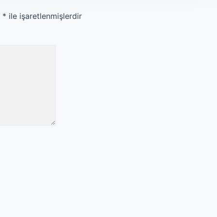
r
*
ile işaretlenmişlerdir