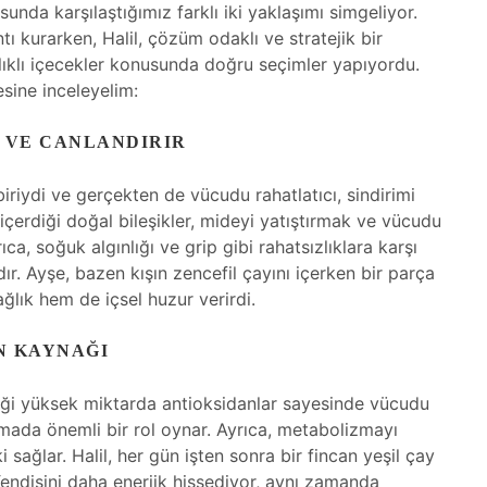
usunda karşılaştığımız farklı iki yaklaşımı simgeliyor.
tı kurarken, Halil, çözüm odaklı ve stratejik bir
lıklı içecekler konusunda doğru seçimler yapıyordu.
esine inceleyelim:
 VE CANLANDIRIR
biriydi ve gerçekten de vücudu rahatlatıcı, sindirimi
in içerdiği doğal bileşikler, mideyi yatıştırmak ve vücudu
a, soğuk algınlığı ve grip gibi rahatsızlıklara karşı
rdır. Ayşe, bazen kışın zencefil çayını içerken bir parça
ğlık hem de içsel huzur verirdi.
N KAYNAĞI
çerdiği yüksek miktarda antioksidanlar sayesinde vücudu
mada önemli bir rol oynar. Ayrıca, metabolizmayı
i sağlar. Halil, her gün işten sonra bir fincan yeşil çay
endisini daha enerjik hissediyor, aynı zamanda