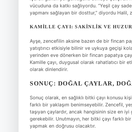
vücuduna da katkı sağlıyordu. “Yeşil çay sade
yapmanı sağlayan bir dosttur,” diyordu Halil, z
KAMILLE ÇAYI: SAKINLIK VE HUZU
Ayşe, zencefilin aksine bazen de bir fincan pap
yatıştırıcı etkisiyle bilinir ve uykuya geçişi kol
yerinden eve dönerken bir fincan papatya çayı 
Kamille çayı, duygusal olarak rahatlatıcı bir 
olarak dinlendirir.
SONUÇ: DOĞAL ÇAYLAR, DOĞ
Sonuç olarak, en sağlıklı bitki çayı konusu kişi
farklı bir yaklaşım benimseyebilir. Zencefil, ye
taşıyan çaylardır, ancak hangisinin size en iy
gerekebilir. Unutmayın, her bitki çayı farklı b
yapmak en doğrusu olacaktır.