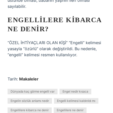
üstünde olması, babanın yaşının ileri olması
sayılabilir.
ENGELLILERE KIBARCA
NE DENIR?
“ÖZEL İHTİYAÇLARI OLAN KİŞİ” “Engelli” kelimesi
yasayla “özürlü” olarak değiştirildi. Bu nedenle,
“engelli” kelimesi resmen kullanılıyor.
Tarih:
Makaleler
Dünyada kaç görme engelli var
Engel nedir kısaca
Engelin sözlük anlamı nedir
Engelli kelimesi kaldırıldı mı
Engellilere kibarca ne denir
Engellilere ne denir