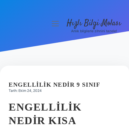
Hızlı Bilgi Molası
menüyü
aç
Anlık bilgilerle zihnini tazele!
Anasayfa
Gizlilik Politikası
Yasal Uyarı
Hakkımızda
ENGELLILIK NEDIR 9 SINIF
Tarih: Ekim 24, 2024
ENGELLILIK
NEDIR KISA