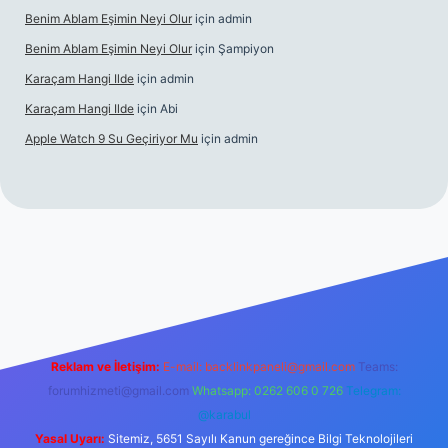
Benim Ablam Eşimin Neyi Olur
için
admin
Benim Ablam Eşimin Neyi Olur
için
Şampiyon
Karaçam Hangi Ilde
için
admin
Karaçam Hangi Ilde
için
Abi
Apple Watch 9 Su Geçiriyor Mu
için
admin
il giriş
Reklam ve İletişim:
E-mail:
backlinkpaneli@gmail.com
Teams:
forumhizmeti@gmail.com
Whatsapp: 0262 606 0 726
Telegram:
@karabul
Yasal Uyarı:
Sitemiz, 5651 Sayılı Kanun gereğince Bilgi Teknolojileri