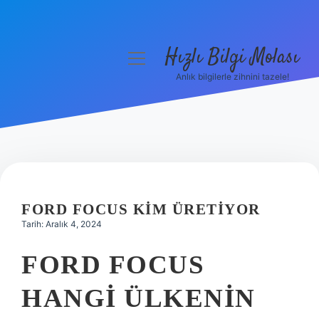
Hızlı Bilgi Molası
menüyü
aç
Anlık bilgilerle zihnini tazele!
Anasayfa
Gizlilik Politikası
Yasal Uyarı
Hakkımızda
FORD FOCUS KIM ÜRETIYOR
Tarih: Aralık 4, 2024
FORD FOCUS
HANGI ÜLKENIN