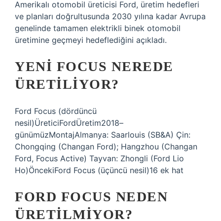
Amerikalı otomobil üreticisi Ford, üretim hedefleri
ve planları doğrultusunda 2030 yılına kadar Avrupa
genelinde tamamen elektrikli binek otomobil
üretimine geçmeyi hedeflediğini açıkladı.
YENI FOCUS NEREDE
ÜRETILIYOR?
Ford Focus (dördüncü
nesil)ÜreticiFordÜretim2018–
günümüzMontajAlmanya: Saarlouis (SB&A) Çin:
Chongqing (Changan Ford); Hangzhou (Changan
Ford, Focus Active) Tayvan: Zhongli (Ford Lio
Ho)ÖncekiFord Focus (üçüncü nesil)16 ek hat
FORD FOCUS NEDEN
ÜRETILMIYOR?