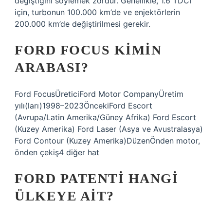
değiştiğini söylemek zordur. Genellikle, 1.6 TDCI
için, turbonun 100.000 km’de ve enjektörlerin
200.000 km’de değiştirilmesi gerekir.
FORD FOCUS KIMIN
ARABASI?
Ford FocusÜreticiFord Motor CompanyÜretim
yılı(ları)1998–2023ÖncekiFord Escort
(Avrupa/Latin Amerika/Güney Afrika) Ford Escort
(Kuzey Amerika) Ford Laser (Asya ve Avustralasya)
Ford Contour (Kuzey Amerika)DüzenÖnden motor,
önden çekiş4 diğer hat
FORD PATENTI HANGI
ÜLKEYE AIT?