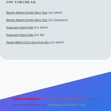
SON YORUMLAR
Benim Ablam Eşimin Neyi Olur
için
admin
Benim Ablam Eşimin Neyi Olur
için
Şampiyon
Karaçam Hangi Ilde
için
admin
Karaçam Hangi Ilde
için
Abi
Apple Watch 9 Su Geçiriyor Mu
için
admin
t mobil giriş
Reklam ve İletişim:
E-mail:
backlinkpaneli@gmail.com
Teams:
forumhizmeti@gmail.com
Whatsapp: 0262 606 0 726
Telegram:
@karabul