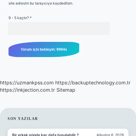
site adresim bu tarayıcıya kaydedilsin.
9 - 5 kaçtır?
*
https://uzmankpss.com
https://backuptechnology.com.tr
https://inkjection.com.tr
Sitemap
SIDEBAR
SON YAZILAR
Bir erkek günde kaç defa boşalabilir ?
Ağustos 6, 2026