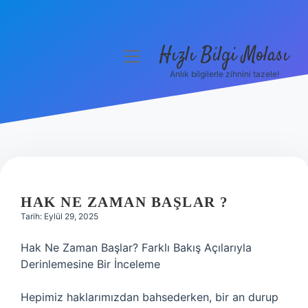
Hızlı Bilgi Molası
menüyü
aç
Anlık bilgilerle zihnini tazele!
Anasayfa
Gizlilik Politikası
Yasal Uyarı
Hakkımızda
HAK NE ZAMAN BAŞLAR ?
Tarih: Eylül 29, 2025
Hak Ne Zaman Başlar? Farklı Bakış Açılarıyla
Derinlemesine Bir İnceleme
Hepimiz haklarımızdan bahsederken, bir an durup