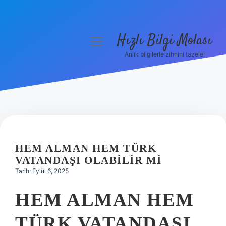
Hızlı Bilgi Molası
menüyü
aç
Anlık bilgilerle zihnini tazele!
Anasayfa
Gizlilik Politikası
Yasal Uyarı
Hakkımızda
HEM ALMAN HEM TÜRK
VATANDAŞI OLABILIR MI
Tarih: Eylül 6, 2025
HEM ALMAN HEM
TÜRK VATANDAŞI