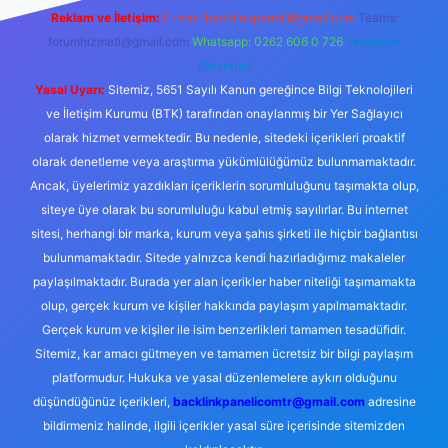
Reklam ve İletişim:
E-mail:
backlinkpaneli@gmail.com
Teams:
forumhizmeti@gmail.com
Whatsapp: 0262 606 0 726
Telegram:
@karabul
Yasal Uyarı:
Sitemiz, 5651 Sayılı Kanun gereğince Bilgi Teknolojileri
ve İletişim Kurumu (BTK) tarafından onaylanmış bir Yer Sağlayıcı
olarak hizmet vermektedir. Bu nedenle, sitedeki içerikleri proaktif
olarak denetleme veya araştırma yükümlülüğümüz bulunmamaktadır.
Ancak, üyelerimiz yazdıkları içeriklerin sorumluluğunu taşımakta olup,
siteye üye olarak bu sorumluluğu kabul etmiş sayılırlar. Bu internet
sitesi, herhangi bir marka, kurum veya şahıs şirketi ile hiçbir bağlantısı
bulunmamaktadır. Sitede yalnızca kendi hazırladığımız makaleler
paylaşılmaktadır. Burada yer alan içerikler haber niteliği taşımamakta
olup, gerçek kurum ve kişiler hakkında paylaşım yapılmamaktadır.
Gerçek kurum ve kişiler ile isim benzerlikleri tamamen tesadüfidir.
Sitemiz, kar amacı gütmeyen ve tamamen ücretsiz bir bilgi paylaşım
platformudur. Hukuka ve yasal düzenlemelere aykırı olduğunu
düşündüğünüz içerikleri,
backlinkpanelicomtr@gmail.com
adresine
bildirmeniz halinde, ilgili içerikler yasal süre içerisinde sitemizden