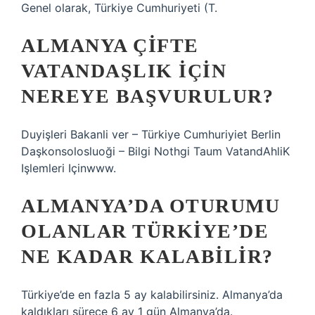
Genel olarak, Türkiye Cumhuriyeti (T.
ALMANYA ÇIFTE
VATANDAŞLIK IÇIN
NEREYE BAŞVURULUR?
Duyişleri Bakanli ver – Türkiye Cumhuriyiet Berlin
Daşkonsolosluoği – Bilgi Nothgi Taum VatandAhliK
Işlemleri Içinwww.
ALMANYA’DA OTURUMU
OLANLAR TÜRKIYE’DE
NE KADAR KALABILIR?
Türkiye’de en fazla 5 ay kalabilirsiniz. Almanya’da
kaldıkları sürece 6 ay 1 gün Almanya’da.