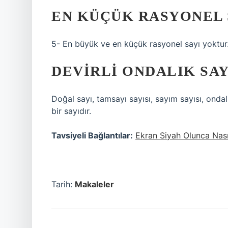
EN KÜÇÜK RASYONEL 
5- En büyük ve en küçük rasyonel sayı yoktur
DEVIRLI ONDALIK SA
Doğal sayı, tamsayı sayısı, sayım sayısı, onda
bir sayıdır.
Tavsiyeli Bağlantılar:
Ekran Siyah Olunca Nasıl
Tarih:
Makaleler