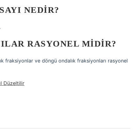
SAYI NEDIR?
.
YILAR RASYONEL MIDIR?
lık fraksiyonlar ve döngü ondalık fraksiyonları rasyonel
 Düzeltilir