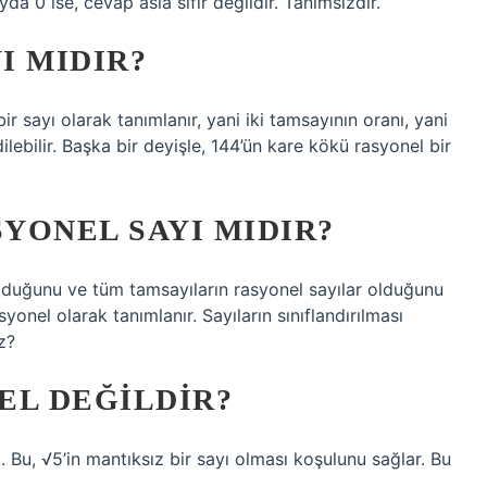
da 0 ise, cevap asla sıfır değildir. Tanımsızdır.
I MIDIR?
r sayı olarak tanımlanır, yani iki tamsayının oranı, yani
ilebilir. Başka bir deyişle, 144’ün kare kökü rasyonel bir
SYONEL SAYI MIDIR?
lduğunu ve tüm tamsayıların rasyonel sayılar olduğunu
onel olarak tanımlanır. Sayıların sınıflandırılması
z?
EL DEĞILDIR?
 Bu, √5’in mantıksız bir sayı olması koşulunu sağlar. Bu