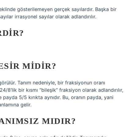
 şeklinde gösterilemeyen gerçek sayılardır. Başka bir
ılar irrasyonel sayılar olarak adlandırılır.
RDIR?
KESIR MIDIR?
görülür. Tanım nedeniyle, bir fraksiyonun oranı
8’lik bir kısmı “bileşik” fraksiyon olarak adlandırılır,
payda 5/5 kırıkta aynıdır. Bu, oranın payda, yani
nlamına gelir.
TANIMSIZ MIDIR?