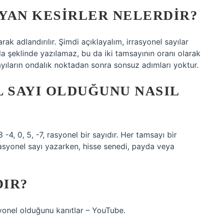
YAN KESIRLER NELERDIR?
ak adlandırılır. Şimdi açıklayalım, irrasyonel sayılar
ola şeklinde yazılamaz, bu da iki tamsayının oranı olarak
ayıların ondalık noktadan sonra sonsuz adımları yoktur.
L SAYI OLDUĞUNU NASIL
3 -4, 0, 5, -7, rasyonel bir sayıdır. Her tamsayı bir
 rasyonel sayı yazarken, hisse senedi, payda veya
DIR?
syonel olduğunu kanıtlar – YouTube.