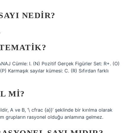
SAYI NEDIR?
.
ATEMATIK?
AJ Cümle: I. (N) Pozitif Gerçek Figürler Set: R+. (O)
 (P) Karmaşık sayılar kümesi: C. (R) Sıfırdan farklı
L MI?
dir, A ve B, ‘\ cfrac {a}}’ şeklinde bir kırılma olarak
tüm grupların rasyonel olduğu anlamına gelmez.
RASYONEL SAYI MIDIR?