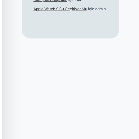
Apple Watch 9 Su Geçiriyor Mu
için
admin