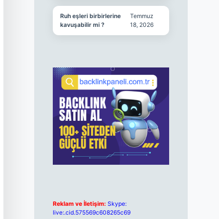
Ruh eşleri birbirlerine
Temmuz
kavuşabilir mi ?
18, 2026
Reklam ve İletişim:
Skype:
live:.cid.575569c608265c69