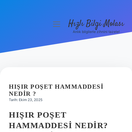
Hızlı Bilgi Molası
menüyü
aç
Anlık bilgilerle zihnini tazele!
Anasayfa
Gizlilik Politikası
Yasal Uyarı
Hakkımızda
HIŞIR POŞET HAMMADDESI
NEDIR ?
Tarih: Ekim 23, 2025
HIŞIR POŞET
HAMMADDESI NEDIR?