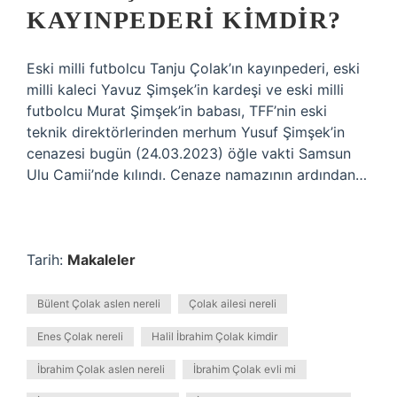
KAYINPEDERI KIMDIR?
Eski milli futbolcu Tanju Çolak’ın kayınpederi, eski
milli kaleci Yavuz Şimşek’in kardeşi ve eski milli
futbolcu Murat Şimşek’in babası, TFF’nin eski
teknik direktörlerinden merhum Yusuf Şimşek’in
cenazesi bugün (24.03.2023) öğle vakti Samsun
Ulu Camii’nde kılındı. Cenaze namazının ardından…
Tarih:
Makaleler
Bülent Çolak aslen nereli
Çolak ailesi nereli
Enes Çolak nereli
Halil İbrahim Çolak kimdir
İbrahim Çolak aslen nereli
İbrahim Çolak evli mi