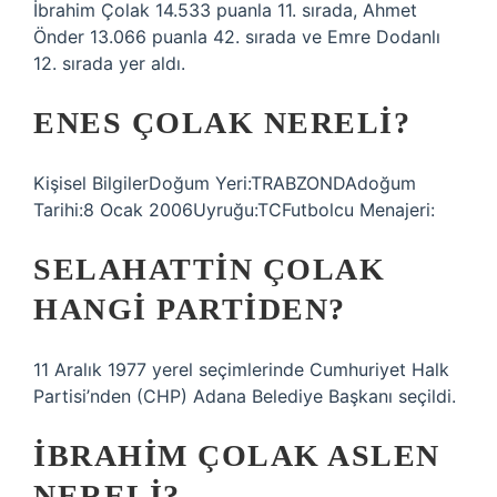
İbrahim Çolak 14.533 puanla 11. sırada, Ahmet
Önder 13.066 puanla 42. sırada ve Emre Dodanlı
12. sırada yer aldı.
ENES ÇOLAK NERELI?
Kişisel BilgilerDoğum Yeri:TRABZONDAdoğum
Tarihi:8 Ocak 2006Uyruğu:TCFutbolcu Menajeri:
SELAHATTIN ÇOLAK
HANGI PARTIDEN?
11 Aralık 1977 yerel seçimlerinde Cumhuriyet Halk
Partisi’nden (CHP) Adana Belediye Başkanı seçildi.
İBRAHIM ÇOLAK ASLEN
NERELI?