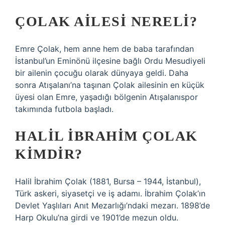
ÇOLAK AILESI NERELI?
Emre Çolak, hem anne hem de baba tarafından
İstanbul’un Eminönü ilçesine bağlı Ordu Mesudiyeli
bir ailenin çocuğu olarak dünyaya geldi. Daha
sonra Atışalanı’na taşınan Çolak ailesinin en küçük
üyesi olan Emre, yaşadığı bölgenin Atışalanıspor
takımında futbola başladı.
HALIL İBRAHIM ÇOLAK
KIMDIR?
Halil İbrahim Çolak (1881, Bursa – 1944, İstanbul),
Türk askeri, siyasetçi ve iş adamı. İbrahim Çolak’ın
Devlet Yaşlıları Anıt Mezarlığı’ndaki mezarı. 1898’de
Harp Okulu’na girdi ve 1901’de mezun oldu.