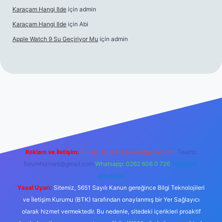
Karaçam Hangi Ilde
için
admin
Karaçam Hangi Ilde
için
Abi
Apple Watch 9 Su Geçiriyor Mu
için
admin
il giriş
Reklam ve İletişim:
E-mail:
backlinkpaneli@gmail.com
Teams:
forumhizmeti@gmail.com
Whatsapp: 0262 606 0 726
Telegram:
@karabul
Yasal Uyarı:
Sitemiz, 5651 Sayılı Kanun gereğince Bilgi Teknolojileri
ve İletişim Kurumu (BTK) tarafından onaylanmış bir Yer Sağlayıcı
olarak hizmet vermektedir. Bu nedenle, sitedeki içerikleri proaktif