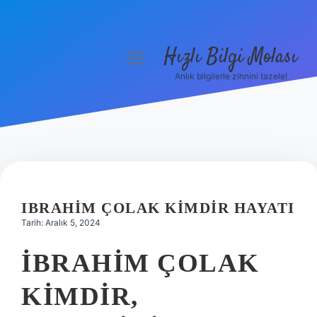
Hızlı Bilgi Molası
menüyü
aç
Anlık bilgilerle zihnini tazele!
Anasayfa
Gizlilik Politikası
Yasal Uyarı
Hakkımızda
IBRAHIM ÇOLAK KIMDIR HAYATI
Tarih: Aralık 5, 2024
İBRAHIM ÇOLAK
KIMDIR,