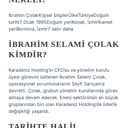
İbrahim ÇolakKişisel bilgilerÜlkeTürkiyeDoğum
tarihi7 Ocak 1995Doğum yeriKonak, İzmirİkamet
yeriBornova, İzmir7 satır daha
İBRAHIM SELAMI ÇOLAK
KIMDIR?
Karadeniz Holding’in CFO’su ve yönetim kurulu
üyesi görevini üstlenen İbrahim Selami Çolak,
operasyonel sorumluluklarını Seyfi Sarıçam’a
devretti. Çolak, grubun yönetim kurullarında görev
almaya devam edecek. Enerji sektörünün en büyük
gruplarından biri olan Karadeniz Holding’de liderlik
değişikliği yaşandı.
TARIHTE HALIL