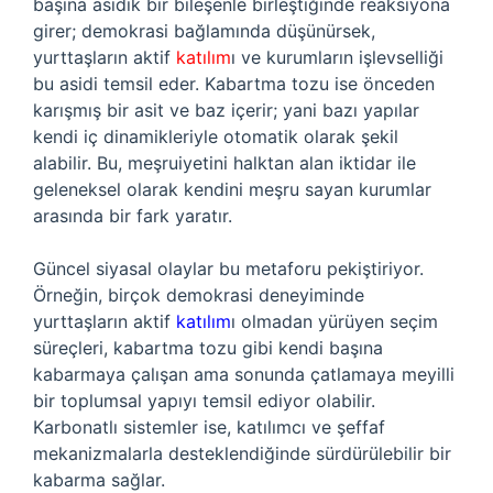
başına asidik bir bileşenle birleştiğinde reaksiyona
girer; demokrasi bağlamında düşünürsek,
yurttaşların aktif
katılım
ı ve kurumların işlevselliği
bu asidi temsil eder. Kabartma tozu ise önceden
karışmış bir asit ve baz içerir; yani bazı yapılar
kendi iç dinamikleriyle otomatik olarak şekil
alabilir. Bu, meşruiyetini halktan alan iktidar ile
geleneksel olarak kendini meşru sayan kurumlar
arasında bir fark yaratır.
Güncel siyasal olaylar bu metaforu pekiştiriyor.
Örneğin, birçok demokrasi deneyiminde
yurttaşların aktif
katılım
ı olmadan yürüyen seçim
süreçleri, kabartma tozu gibi kendi başına
kabarmaya çalışan ama sonunda çatlamaya meyilli
bir toplumsal yapıyı temsil ediyor olabilir.
Karbonatlı sistemler ise, katılımcı ve şeffaf
mekanizmalarla desteklendiğinde sürdürülebilir bir
kabarma sağlar.