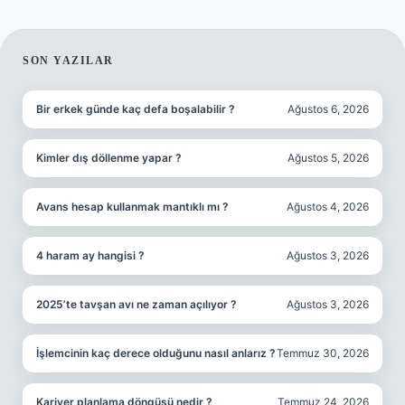
SIDEBAR
SON YAZILAR
Bir erkek günde kaç defa boşalabilir ?
Ağustos 6, 2026
Kimler dış döllenme yapar ?
Ağustos 5, 2026
Avans hesap kullanmak mantıklı mı ?
Ağustos 4, 2026
4 haram ay hangisi ?
Ağustos 3, 2026
2025’te tavşan avı ne zaman açılıyor ?
Ağustos 3, 2026
İşlemcinin kaç derece olduğunu nasıl anlarız ?
Temmuz 30, 2026
Kariyer planlama döngüsü nedir ?
Temmuz 24, 2026