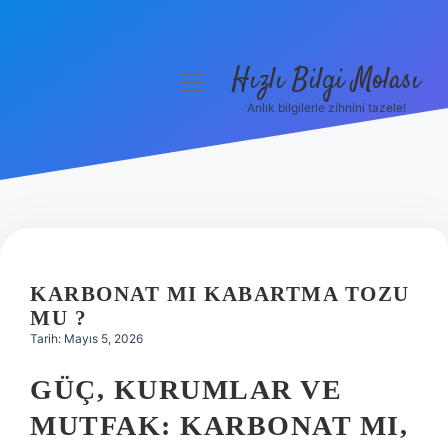
Hızlı Bilgi Molası
menüyü
aç
Anlık bilgilerle zihnini tazele!
Anasayfa
Gizlilik Politikası
Yasal Uyarı
Hakkımızda
KARBONAT MI KABARTMA TOZU
MU ?
Tarih: Mayıs 5, 2026
GÜÇ, KURUMLAR VE
MUTFAK: KARBONAT MI,