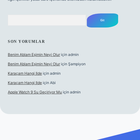
Arama
SON YORUMLAR
Benim Ablam Eşimin Neyi Olur
için
admin
Benim Ablam Eşimin Neyi Olur
için
Şampiyon
Karaçam Hangi Ilde
için
admin
Karaçam Hangi Ilde
için
Abi
Apple Watch 9 Su Geçiriyor Mu
için
admin
riş