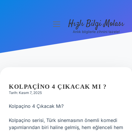
Hızlı Bilgi Molası
menüyü
aç
Anlık bilgilerle zihnini tazele!
Anasayfa
Gizlilik Politikası
Yasal Uyarı
Hakkımızda
KOLPAÇINO 4 ÇIKACAK MI ?
Tarih: Kasım 7, 2025
Kolpaçino 4 Çıkacak Mı?
Kolpaçino serisi, Türk sinemasının önemli komedi
yapımlarından biri haline gelmiş, hem eğlenceli hem