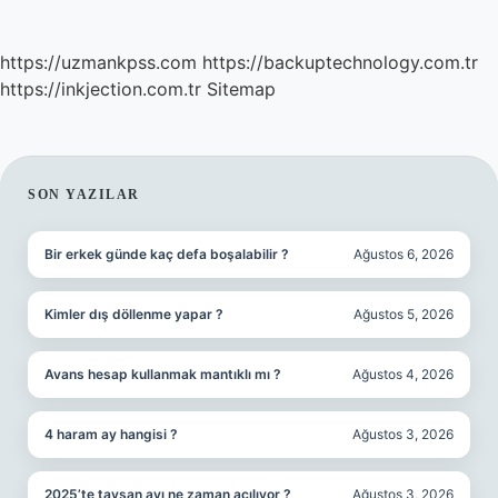
https://uzmankpss.com
https://backuptechnology.com.tr
https://inkjection.com.tr
Sitemap
SIDEBAR
SON YAZILAR
Bir erkek günde kaç defa boşalabilir ?
Ağustos 6, 2026
Kimler dış döllenme yapar ?
Ağustos 5, 2026
Avans hesap kullanmak mantıklı mı ?
Ağustos 4, 2026
4 haram ay hangisi ?
Ağustos 3, 2026
2025’te tavşan avı ne zaman açılıyor ?
Ağustos 3, 2026