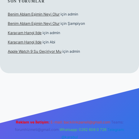
SON YORUMLAR
Benim Ablam Eşimin Neyi Olur
için
admin
Benim Ablam Eşimin Neyi Olur
için
Şampiyon
Karaçam Hangi Ilde
için
admin
Karaçam Hangi Ilde
için
Abi
Apple Watch 9 Su Geçiriyor Mu
için
admin
mobil giriş
Reklam ve İletişim:
E-mail:
backlinkpaneli@gmail.com
Teams:
forumhizmeti@gmail.com
Whatsapp: 0262 606 0 726
Telegram:
@karabul