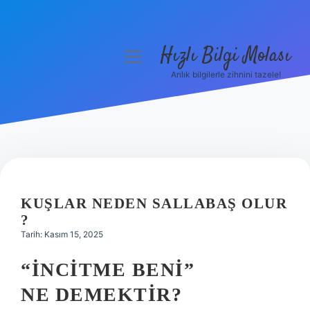
Hızlı Bilgi Molası
menüyü
aç
Anlık bilgilerle zihnini tazele!
Anasayfa
Gizlilik Politikası
Yasal Uyarı
Hakkımızda
KUŞLAR NEDEN SALLABAŞ OLUR
?
Tarih: Kasım 15, 2025
“
İNCITME BENI
”
NE DEMEKTIR?