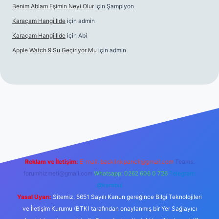
Benim Ablam Eşimin Neyi Olur
için
Şampiyon
Karaçam Hangi Ilde
için
admin
Karaçam Hangi Ilde
için
Abi
Apple Watch 9 Su Geçiriyor Mu
için
admin
t mobil giriş
Reklam ve İletişim:
E-mail:
backlinkpaneli@gmail.com
Teams:
forumhizmeti@gmail.com
Whatsapp: 0262 606 0 726
Telegram:
@karabul
Yasal Uyarı:
Sitemiz, 5651 Sayılı Kanun gereğince Bilgi Teknolojileri
ve İletişim Kurumu (BTK) tarafından onaylanmış bir Yer Sağlayıcı