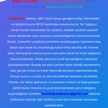
Reklam ve İletişim:
E-mail:
backlinkpaneli@gmail.com
Teams:
forumhizmeti@gmail.com
Whatsapp: 0262 606 0 726
Telegram:
@karabul
Yasal Uyarı:
Sitemiz, 5651 Sayılı Kanun gereğince Bilgi Teknolojileri
ve İletişim Kurumu (BTK) tarafından onaylanmış bir Yer Sağlayıcı
olarak hizmet vermektedir. Bu nedenle, sitedeki içerikleri proaktif
olarak denetleme veya araştırma yükümlülüğümüz bulunmamaktadır.
Ancak, üyelerimiz yazdıkları içeriklerin sorumluluğunu taşımakta olup,
siteye üye olarak bu sorumluluğu kabul etmiş sayılırlar. Bu internet
sitesi, herhangi bir marka, kurum veya şahıs şirketi ile hiçbir bağlantısı
bulunmamaktadır. Sitede yalnızca kendi hazırladığımız makaleler
paylaşılmaktadır. Burada yer alan içerikler haber niteliği taşımamakta
olup, gerçek kurum ve kişiler hakkında paylaşım yapılmamaktadır.
Gerçek kurum ve kişiler ile isim benzerlikleri tamamen tesadüfidir.
Sitemiz, kar amacı gütmeyen ve tamamen ücretsiz bir bilgi paylaşım
platformudur. Hukuka ve yasal düzenlemelere aykırı olduğunu
düşündüğünüz içerikleri,
backlinkpanelicomtr@gmail.com
adresine
bildirmeniz halinde, ilgili içerikler yasal süre içerisinde sitemizden
kaldırılacaktır.