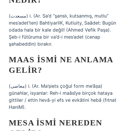
(ﻣﺴﻌﺪﺕ) i. (Ar. Sa’d “şanslı, kutsanmış, mutlu”
mes’adet’ten) BahtiyarliK, Kutluity, Saâdet: Bugün
odada hala bir kale değil! (Ahmed Vefik Paşa).
Şeb-i fütûruma bir va’d-i mes’adet (cenap
şahabeddin) bırakır.
MAAS ISMI NE ANLAMA
GELIR?
(ﻣﻌﺎﺻﻰ) i. (Ar. Ma’ṣiets çoğul form me’āṣа)
günahlar, isyanlar: Reh-i maâsîye birçok hataya
gittiler / ettin hevâ-yi efs ve evkātini hebâ (fıtnat
HaniM).
MESA ISMI NEREDEN