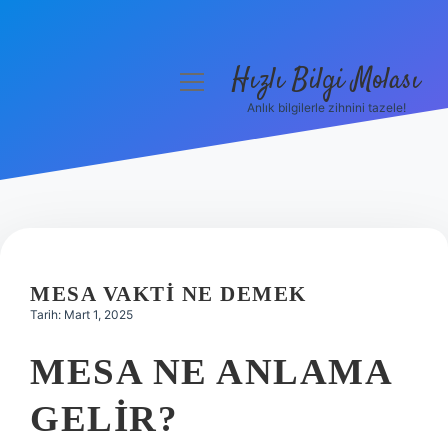
Hızlı Bilgi Molası
menüyü
aç
Anlık bilgilerle zihnini tazele!
Anasayfa
Gizlilik Politikası
Yasal Uyarı
Hakkımızda
MESA VAKTI NE DEMEK
Tarih: Mart 1, 2025
MESA NE ANLAMA
GELIR?