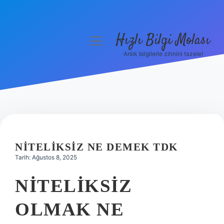
Hızlı Bilgi Molası
menüyü
aç
Anlık bilgilerle zihnini tazele!
Anasayfa
Gizlilik Politikası
Yasal Uyarı
Hakkımızda
NITELIKSIZ NE DEMEK TDK
Tarih: Ağustos 8, 2025
NITELIKSIZ
OLMAK NE