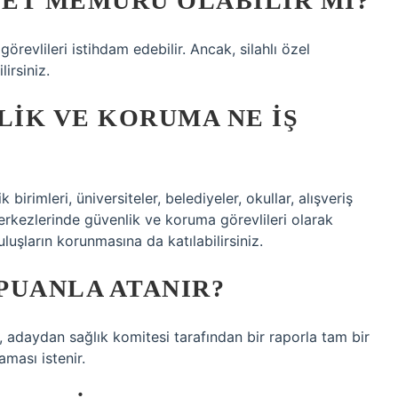
ET MEMURU OLABILIR MI?
örevlileri istihdam edebilir. Ancak, silahlı özel
irsiniz.
LIK VE KORUMA NE IŞ
rimleri, üniversiteler, belediyeler, okullar, alışveriş
erkezlerinde güvenlik ve koruma görevlileri olarak
uluşların korunmasına da katılabilirsiniz.
PUANLA ATANIR?
adaydan sağlık komitesi tarafından bir raporla tam bir
aması istenir.