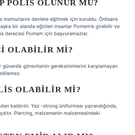
 POLIS OLUNUR MU?
s memurlarını devlete eğitmek için kuruldu. Önlisans
şka bir alanda eğitilen insanlar Pomem’e girebilir ve
isans derecesi Pomem için başvuramazlar.
I OLABILIR MI?
r güvenlik görevlisinin gereksinimlerini karşılamayan
 edilemez.
IS OLABILIR MI?
adan kaldırılır. Yaz -strong üniforması yıprandığında,
 açıktır. Piercing, malzemenin malzemesindeki