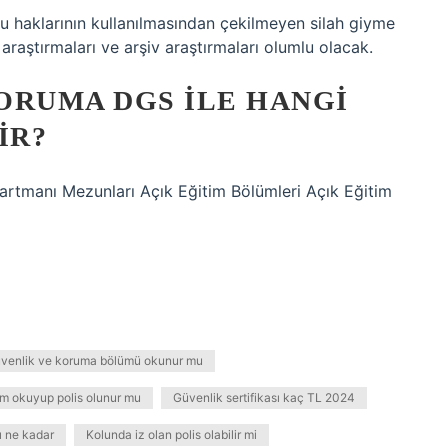
u haklarının kullanılmasından çekilmeyen silah giyme
 araştırmaları ve arşiv araştırmaları olumlu olacak.
ORUMA DGS ILE HANGI
IR?
rtmanı Mezunları Açık Eğitim Bölümleri Açık Eğitim
 güvenlik ve koruma bölümü okunur mu
m okuyup polis olunur mu
Güvenlik sertifikası kaç TL 2024
 ne kadar
Kolunda iz olan polis olabilir mi