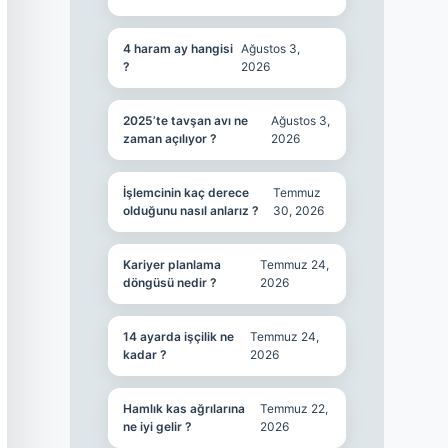
4 haram ay hangisi
Ağustos 3,
?
2026
2025’te tavşan avı ne
Ağustos 3,
zaman açılıyor ?
2026
İşlemcinin kaç derece
Temmuz
olduğunu nasıl anlarız ?
30, 2026
Kariyer planlama
Temmuz 24,
döngüsü nedir ?
2026
14 ayarda işçilik ne
Temmuz 24,
kadar ?
2026
Hamlık kas ağrılarına
Temmuz 22,
ne iyi gelir ?
2026