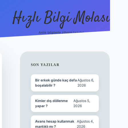
Hızlı Bilgi Molası
Anlık bilgilerle zihnini tazele!
ilbet mobil 
SIDEBAR
SON YAZILAR
Bir erkek günde kaç defa
Ağustos 6,
boşalabilir ?
2026
Kimler dış döllenme
Ağustos 5,
yapar ?
2026
Avans hesap kullanmak
Ağustos 4,
mantıklı mı ?
2026