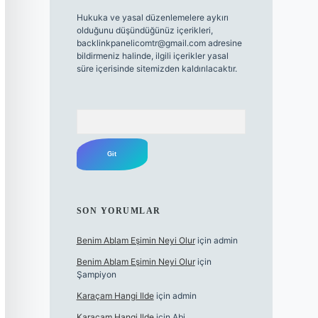
Hukuka ve yasal düzenlemelere aykırı
olduğunu düşündüğünüz içerikleri,
backlinkpanelicomtr@gmail.com
adresine
bildirmeniz halinde, ilgili içerikler yasal
süre içerisinde sitemizden kaldırılacaktır.
Arama
SON YORUMLAR
Benim Ablam Eşimin Neyi Olur
için
admin
Benim Ablam Eşimin Neyi Olur
için
Şampiyon
Karaçam Hangi Ilde
için
admin
Karaçam Hangi Ilde
için
Abi