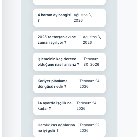
4 haram ay hangisi
Ağustos 3,
?
2026
2025’te tavşan avı ne
Ağustos 3,
zaman açılıyor ?
2026
İşlemcinin kaç derece
Temmuz
olduğunu nasıl anlarız ?
30, 2026
Kariyer planlama
Temmuz 24,
döngüsü nedir ?
2026
14 ayarda işçilik ne
Temmuz 24,
kadar ?
2026
Hamlık kas ağrılarına
Temmuz 22,
ne iyi gelir ?
2026