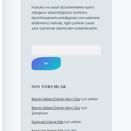
Hukuka ve yasal düzenlemelere aykırı
olduğunu düşündüğünüz içerikleri,
backlinkpanelicomtr@gmail.com
adresine
bildirmeniz halinde, ilgili içerikler yasal
süre içerisinde sitemizden kaldırılacaktır.
Arama
SON YORUMLAR
Benim Ablam Eşimin Neyi Olur
için
admin
Benim Ablam Eşimin Neyi Olur
için
Şampiyon
Karaçam Hangi Ilde
için
admin
Karaçam Hangi Ilde
için
Abi