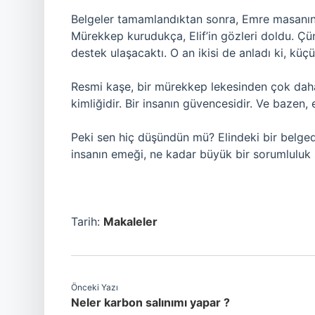
Belgeler tamamlandıktan sonra, Emre masanın ü
Mürekkep kurudukça, Elif’in gözleri doldu. Çü
destek ulaşacaktı. O an ikisi de anladı ki, küç
Resmi kaşe, bir mürekkep lekesinden çok daha f
kimliğidir. Bir insanın güvencesidir. Ve bazen, 
Peki sen hiç düşündün mü? Elindeki bir belged
insanın emeği, ne kadar büyük bir sorumluluk s
Tarih:
Makaleler
Önceki Yazı
Neler karbon salınımı yapar ?