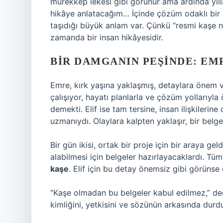
mürekkep lekesi gibi görünür ama ardında yıll
hikâye anlatacağım… İçinde çözüm odaklı bir 
taşıdığı büyük anlam var. Çünkü “resmi kaşe n
zamanda bir insan hikâyesidir.
BIR DAMGANIN PEŞINDE: EMR
Emre, kırk yaşına yaklaşmış, detaylara önem ver
çalışıyor, hayatı planlarla ve çözüm yollarıyla
demekti. Elif ise tam tersine, insan ilişkileri
uzmanıydı. Olaylara kalpten yaklaşır, bir belge
Bir gün ikisi, ortak bir proje için bir araya ge
alabilmesi için belgeler hazırlayacaklardı. Tü
kaşe
. Elif için bu detay önemsiz gibi görünse
“Kaşe olmadan bu belgeler kabul edilmez,” de
kimliğini, yetkisini ve sözünün arkasında durd