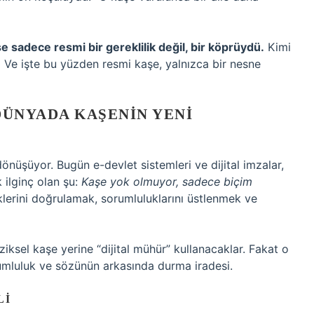
e sadece resmi bir gereklilik değil, bir köprüydü.
Kimi
ı… Ve işte bu yüzden resmi kaşe, yalnızca bir nesne
DÜNYADA KAŞENIN YENI
önüşüyor. Bugün e-devlet sistemleri ve dijital imzalar,
k ilginç olan şu:
Kaşe yok olmuyor, sadece biçim
klerini doğrulamak, sorumluluklarını üstlenmek ve
fiziksel kaşe yerine “dijital mühür” kullanacaklar. Fakat o
umluluk ve sözünün arkasında durma iradesi.
LI