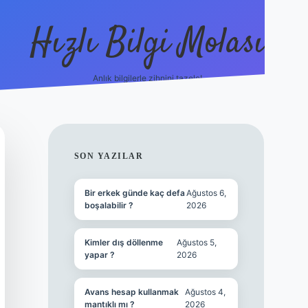
Hızlı Bilgi Molası
Anlık bilgilerle zihnini tazele!
ilbet mob
SIDEBAR
SON YAZILAR
Bir erkek günde kaç defa
Ağustos 6,
boşalabilir ?
2026
Kimler dış döllenme
Ağustos 5,
yapar ?
2026
Avans hesap kullanmak
Ağustos 4,
mantıklı mı ?
2026