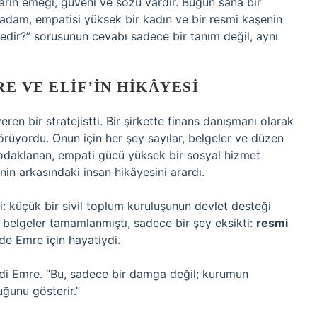
arın emeği, güveni ve sözü vardır. Bugün sana bir
adam, empatisi yüksek bir kadın ve bir resmi kaşenin
edir?” sorusunun cevabı sadece bir tanım değil, aynı
E VE ELIF’IN HIKÂYESI
en bir stratejistti. Bir şirkette finans danışmanı olarak
 örüyordu. Onun için her şey sayılar, belgeler ve düzen
ne odaklanan, empati gücü yüksek bir sosyal hizmet
nin arkasındaki insan hikâyesini arardı.
ldi: küçük bir sivil toplum kuruluşunun devlet desteği
m belgeler tamamlanmıştı, sadece bir şey eksikti:
resmi
 de Emre için hayatiydi.
di Emre. “Bu, sadece bir damga değil; kurumun
uğunu gösterir.”