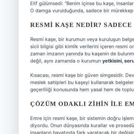
Elif gülümsedi: “Benim içinse bu kaşe, insanlar
O damga vurulduğunda, sadece bir mürekkep iz
RESMI KAŞE NEDIR? SADECE
Resmi kaşe, bir kurumun veya kuruluşun belgele
sicil bilgisi gibi kimlik verilerini içeren resmi
zaman imzanın yanında bu kaşenin de bulunmas
değil, aynı zamanda o kurumun
yetkisini, s
Kısacası, resmi kaşe bir güven simgesidir. Devle
meslek sahipleri bu kaşeyi kullanarak belgeler
geçerliliği konusunda hem yasal hem de toplum
ÇÖZÜM ODAKLI ZIHIN ILE EM
Emre için resmi kaşe, bir sistemin doğru işlem
diyordu. Onun dünyasında kurallar ve prosedürl
insanların hayatında fark yaratacak bir değişi