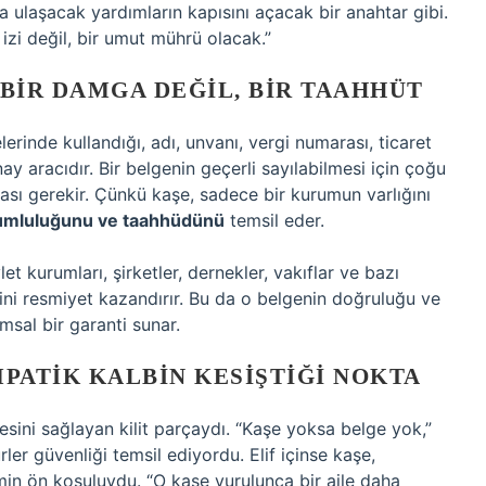
a ulaşacak yardımların kapısını açacak bir anahtar gibi.
i değil, bir umut mührü olacak.”
 BIR DAMGA DEĞIL, BIR TAAHHÜT
rinde kullandığı, adı, unvanı, vergi numarası, ticaret
 onay aracıdır. Bir belgenin geçerli sayılabilmesi için çoğu
ı gerekir. Çünkü kaşe, sadece bir kurumun varlığını
orumluluğunu ve taahhüdünü
temsil eder.
t kurumları, şirketler, dernekler, vakıflar ve bazı
ini resmiyet kazandırır. Bu da o belgenin doğruluğu ve
sal bir garanti sunar.
PATIK KALBIN KESIŞTIĞI NOKTA
esini sağlayan kilit parçaydı. “Kaşe yoksa belge yok,”
er güvenliği temsil ediyordu. Elif içinse kaşe,
min ön koşuluydu. “O kaşe vurulunca bir aile daha