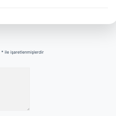
r
*
ile işaretlenmişlerdir