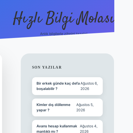
Hızlı Bilgi Molası
Anlık bilgilerle zihnini tazele!
ilbet mobil 
SIDEBAR
SON YAZILAR
Bir erkek günde kaç defa
Ağustos 6,
boşalabilir ?
2026
Kimler dış döllenme
Ağustos 5,
yapar ?
2026
Avans hesap kullanmak
Ağustos 4,
mantıklı mı ?
2026