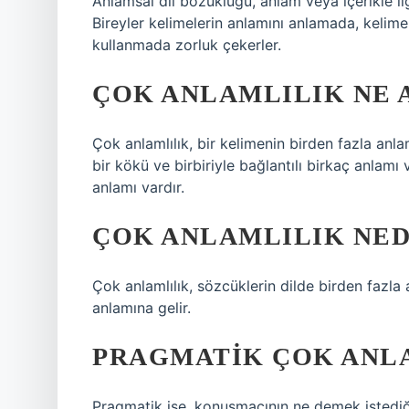
Anlamsal dil bozukluğu, anlam veya içerikle ilgi
Bireyler kelimelerin anlamını anlamada, kelimel
kullanmada zorluk çekerler.
ÇOK ANLAMLILIK NE 
Çok anlamlılık, bir kelimenin birden fazla anl
bir kökü ve birbiriyle bağlantılı birkaç anlamı 
anlamı vardır.
ÇOK ANLAMLILIK NED
Çok anlamlılık, sözcüklerin dilde birden fazla
anlamına gelir.
PRAGMATIK ÇOK ANL
Pragmatik ise, konuşmacının ne demek istediğin