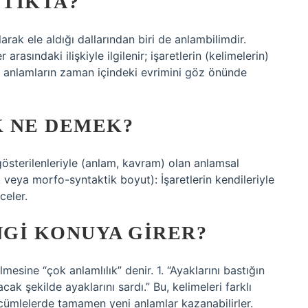
TIKTA?
arak ele aldığı dallarından biri de anlambilimdir.
arasındaki ilişkiyle ilgilenir; işaretlerin (kelimelerin)
 bu anlamların zaman içindeki evrimini göz önünde
K NE DEMEK?
gösterilenleriyle (anlam, kavram) olan anlamsal
ik veya morfo-syntaktik boyut): İşaretlerin kendileriyle
celer.
GI KONUYA GIRER?
mesine “çok anlamlılık” denir. 1. “Ayaklarını bastığın
cak şekilde ayaklarını sardı.” Bu, kelimeleri farklı
rı cümlelerde tamamen yeni anlamlar kazanabilirler.