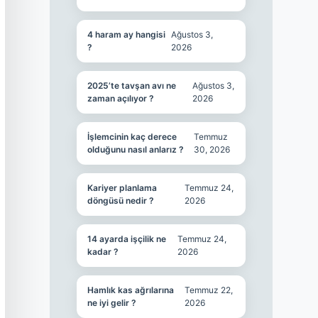
4 haram ay hangisi
Ağustos 3,
?
2026
2025’te tavşan avı ne
Ağustos 3,
zaman açılıyor ?
2026
İşlemcinin kaç derece
Temmuz
olduğunu nasıl anlarız ?
30, 2026
Kariyer planlama
Temmuz 24,
döngüsü nedir ?
2026
14 ayarda işçilik ne
Temmuz 24,
kadar ?
2026
Hamlık kas ağrılarına
Temmuz 22,
ne iyi gelir ?
2026