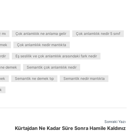
z mı
Çok anlamlılık ne anlama gelir
Çok anlamlılık nedir 5 sınıf
örnek
Çok anlamlılık nedir mantıkta
rdir
Eş seslilik ve çok anlamlılık arasındaki fark nedir
 ne demek
Semantik çok anlamlılık nedir
nek
Semantik ne demek tıp
Semantik nedir mantıkta
k
Sonraki Yazı
Kürtajdan Ne Kadar Süre Sonra Hamile Kaldınız