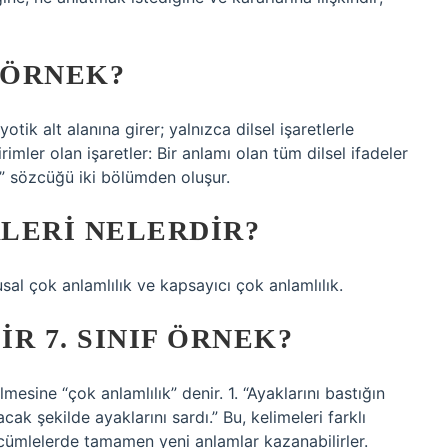
 ÖRNEK?
otik alt alanına girer; yalnızca dilsel işaretlerle
birimler olan işaretler: Bir anlamı olan tüm dilsel ifadeler
im” sözcüğü iki bölümden oluşur.
LERI NELERDIR?
usal çok anlamlılık ve kapsayıcı çok anlamlılık.
R 7. SINIF ÖRNEK?
mesine “çok anlamlılık” denir. 1. “Ayaklarını bastığın
cak şekilde ayaklarını sardı.” Bu, kelimeleri farklı
rı cümlelerde tamamen yeni anlamlar kazanabilirler.