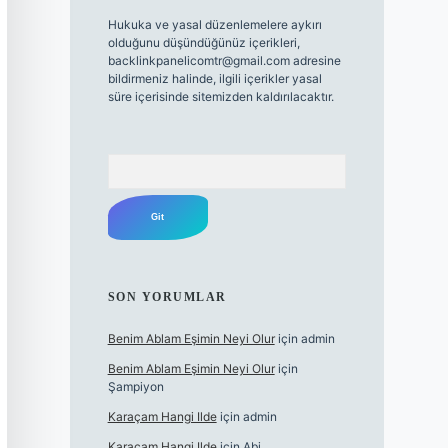
Hukuka ve yasal düzenlemelere aykırı
olduğunu düşündüğünüz içerikleri,
backlinkpanelicomtr@gmail.com
adresine
bildirmeniz halinde, ilgili içerikler yasal
süre içerisinde sitemizden kaldırılacaktır.
Arama
SON YORUMLAR
Benim Ablam Eşimin Neyi Olur
için
admin
Benim Ablam Eşimin Neyi Olur
için
Şampiyon
Karaçam Hangi Ilde
için
admin
Karaçam Hangi Ilde
için
Abi