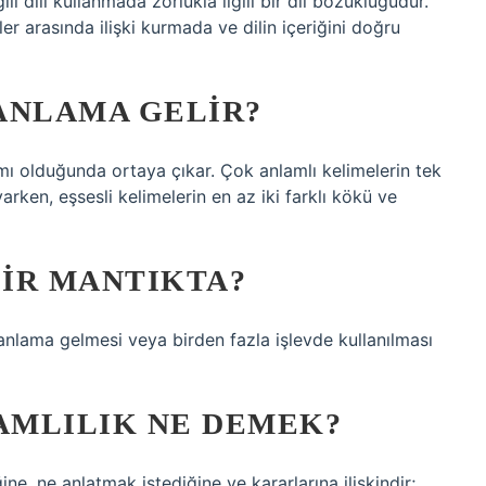
li dili kullanmada zorlukla ilgili bir dil bozukluğudur.
er arasında ilişki kurmada ve dilin içeriğini doğru
ANLAMA GELIR?
amı olduğunda ortaya çıkar. Çok anlamlı kelimelerin tek
varken, eşsesli kelimelerin en az iki farklı kökü ve
IR MANTIKTA?
 anlama gelmesi veya birden fazla işlevde kullanılması
AMLILIK NE DEMEK?
e, ne anlatmak istediğine ve kararlarına ilişkindir;