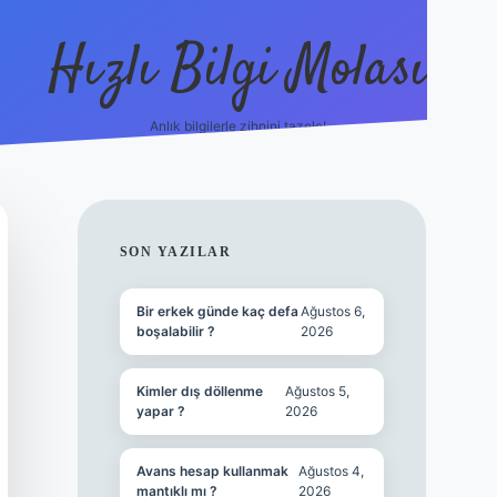
Hızlı Bilgi Molası
Anlık bilgilerle zihnini tazele!
ilbet mobil gir
SIDEBAR
SON YAZILAR
Bir erkek günde kaç defa
Ağustos 6,
boşalabilir ?
2026
Kimler dış döllenme
Ağustos 5,
yapar ?
2026
Avans hesap kullanmak
Ağustos 4,
mantıklı mı ?
2026