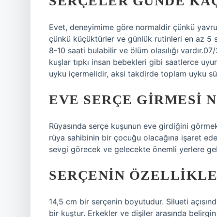
SERÇELER GÜNDE KAÇ
Evet, deneyimime göre normaldir çünkü yavru k
çünkü küçüktürler ve günlük rutinleri en az 5 
8-10 saati bulabilir ve ölüm olasılığı vardır
kuşlar tıpkı insan bebekleri gibi saatlerce uyu
uyku içermelidir, aksi takdirde toplam uyku süre
EVE SERÇE GIRMESI 
Rüyasında serçe kuşunun eve girdiğini görmek ik
rüya sahibinin bir çocuğu olacağına işaret ed
sevgi görecek ve gelecekte önemli yerlere ge
SERÇENIN ÖZELLIKLE
14,5 cm bir serçenin boyutudur. Silueti açısın
bir kuştur. Erkekler ve dişiler arasında belirgin