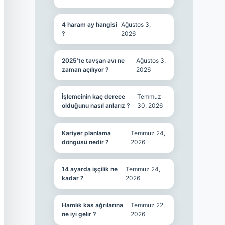
4 haram ay hangisi
Ağustos 3,
?
2026
2025’te tavşan avı ne
Ağustos 3,
zaman açılıyor ?
2026
İşlemcinin kaç derece
Temmuz
olduğunu nasıl anlarız ?
30, 2026
Kariyer planlama
Temmuz 24,
döngüsü nedir ?
2026
14 ayarda işçilik ne
Temmuz 24,
kadar ?
2026
Hamlık kas ağrılarına
Temmuz 22,
ne iyi gelir ?
2026