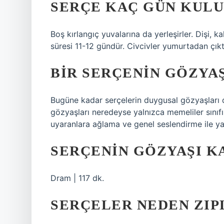
SERÇE KAÇ GÜN KULU
Boş kırlangıç ​​yuvalarına da yerleşirler. Dişi
süresi 11-12 gündür. Civcivler yumurtadan çıkt
BIR SERÇENIN GÖZYA
Bugüne kadar serçelerin duygusal gözyaşları d
gözyaşları neredeyse yalnızca memeliler sınıfı
uyaranlara ağlama ve genel seslendirme ile yanı
SERÇENIN GÖZYAŞI K
Dram | 117 dk.
SERÇELER NEDEN ZIP