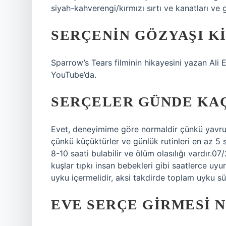
siyah-kahverengi/kırmızı sırtı ve kanatları ve gr
SERÇENIN GÖZYAŞI KI
Sparrow’s Tears filminin hikayesini yazan Al
YouTube’da.
SERÇELER GÜNDE KAÇ
Evet, deneyimime göre normaldir çünkü yavru k
çünkü küçüktürler ve günlük rutinleri en az 5 
8-10 saati bulabilir ve ölüm olasılığı vardır
kuşlar tıpkı insan bebekleri gibi saatlerce uyu
uyku içermelidir, aksi takdirde toplam uyku süre
EVE SERÇE GIRMESI 