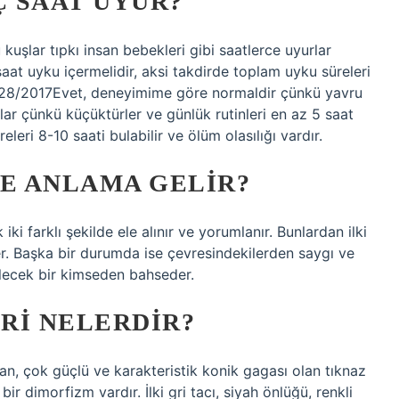
 SAAT UYUR?
uşlar tıpkı insan bebekleri gibi saatlerce uyurlar
saat uyku içermelidir, aksi takdirde toplam uyku süreleri
.07/28/2017Evet, deneyimime göre normaldir çünkü yavru
rlar çünkü küçüktürler ve günlük rutinleri en az 5 saat
leri 8-10 saati bulabilir ve ölüm olasılığı vardır.
NE ANLAMA GELIR?
i farklı şekilde ele alınır ve yorumlanır. Bunlardan ilki
er. Başka bir durumda ise çevresindekilerden saygı ve
lecek bir kimseden bahseder.
RI NELERDIR?
dan, çok güçlü ve karakteristik konik gagası olan tıknaz
 bir dimorfizm vardır. İlki gri tacı, siyah önlüğü, renkli