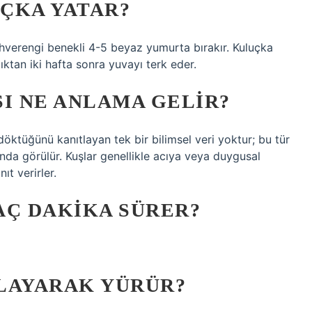
ÇKA YATAR?
, kahverengi benekli 4-5 beyaz yumurta bırakır. Kuluçka
ıktan iki hafta sonra yuvayı terk eder.
ŞI NE ANLAMA GELIR?
öktüğünü kanıtlayan tek bir bilimsel veri yoktur; bu tür
nda görülür. Kuşlar genellikle acıya veya duygusal
t verirler.
AÇ DAKIKA SÜRER?
LAYARAK YÜRÜR?