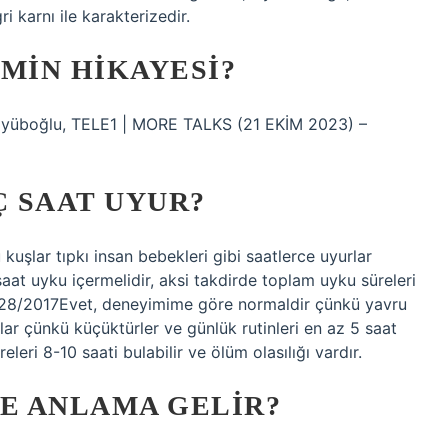
i karnı ile karakterizedir.
MIN HIKAYESI?
i Eyüboğlu, TELE1 | MORE TALKS (21 EKİM 2023) –
 SAAT UYUR?
uşlar tıpkı insan bebekleri gibi saatlerce uyurlar
saat uyku içermelidir, aksi takdirde toplam uyku süreleri
.07/28/2017Evet, deneyimime göre normaldir çünkü yavru
rlar çünkü küçüktürler ve günlük rutinleri en az 5 saat
leri 8-10 saati bulabilir ve ölüm olasılığı vardır.
NE ANLAMA GELIR?