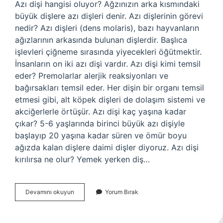
Azı dişi hangisi oluyor? Ağzınızın arka kısmındaki
büyük dişlere azı dişleri denir. Azı dişlerinin görevi
nedir? Azı dişleri (dens molaris), bazı hayvanların
ağızlarının arkasında bulunan dişlerdir. Başlıca
işlevleri çiğneme sırasında yiyecekleri öğütmektir.
İnsanların on iki azı dişi vardır. Azı dişi kimi temsil
eder? Premolarlar alerjik reaksiyonları ve
bağırsakları temsil eder. Her dişin bir organı temsil
etmesi gibi, alt köpek dişleri de dolaşım sistemi ve
akciğerlerle örtüşür. Azı dişi kaç yaşına kadar
çıkar? 5-6 yaşlarında birinci büyük azı dişiyle
başlayıp 20 yaşına kadar süren ve ömür boyu
ağızda kalan dişlere daimi dişler diyoruz. Azı dişi
kırılırsa ne olur? Yemek yerken diş…
Azı
Devamını okuyun
Yorum Bırak
Dişi
Nerede