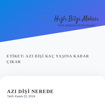
Hızlı Bilgi Molası
menüyü
aç
Anlık bilgilerle zihnini tazele!
Anasayfa
Gizlilik Politikası
Yasal Uyarı
ETIKET:
AZI DIŞI KAÇ YAŞINA KADAR
ÇIKAR
Hakkımızda
AZI DIŞI NEREDE
Tarih: Kasım 22, 2024