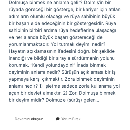
Dolmuşa binmek ne anlama gelir? Dolmiş’in bir
rüyada göreceği bir gösterge, bir kariyer için atılan
adımların olumlu olacağı ve rüya sahibinin büyük
bir başarı elde edeceğinin bir göstergesidir. Rüya
sahibinin birbiri ardına rüya hedeflerine ulaşacağı
ve her alanda büyük başarı göstereceği de
yorumlanmaktadır. Yol tutmak deyimi nedir?
Hayatın açıklamasının ifadesini doğru bir şekilde
inandığı ve bildiği bir sırayla sürdürmenin yolunu
korumak. “Kendi yolundaydın!” İnada binmek
deyiminin anlamı nedir? Sürüşün açıklaması bir iş
yapmaya karşı çıkmaktır. Zora binmek deyiminin
anlamı nedir? 1) İşletme sadece zorla kullanıma yol
açan bir devlet almaktır. 2) Zor. Dolmuşa binmek
bir deyim midir? Dolmüz’e (sürüş) gelen…
Dolmuşa
Devamını okuyun
Yorum Bırak
Binmek
Deyim