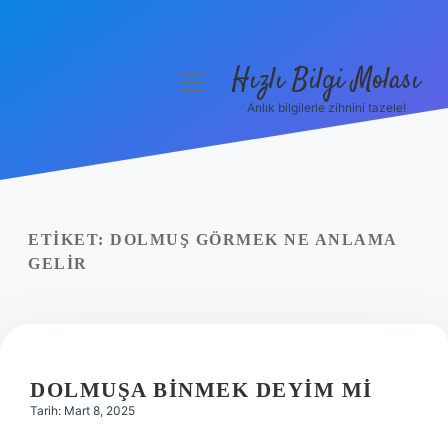
Hızlı Bilgi Molası
menüyü
aç
Anlık bilgilerle zihnini tazele!
Anasayfa
Gizlilik Politikası
Yasal Uyarı
ETIKET:
DOLMUŞ GÖRMEK NE ANLAMA
GELIR
Hakkımızda
DOLMUŞA BINMEK DEYIM MI
Tarih: Mart 8, 2025