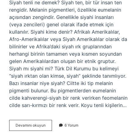
Siyah tenli ne demek? Siyah ten, bir tür insan ten
rengidir. Melanin pigmentleri, özellikle eumelanin
açısından zengindir. Genellikle siyahi insanları
(veya zencileri) genel olarak ifade etmek için
kullanılır. Siyahi kime denir? Afrikalı Amerikalılar,
Afro-Amerikalılar veya Siyah Amerikalılar olarak da
bilinirler ve Afrika’daki siyah ırk gruplarından
herhangi birinin tamamen veya kısmen soyundan
gelen Amerikalılardan oluşan bir etnik gruptur.
Siyah mı siyahi mi? Türk Dil Kurumu bu kelimeyi
“siyah ırktan olan kimse, siyah” şeklinde tanımlıyor.
Bazı insanlar niye siyah? Ciltte iki tip melanin
pigmenti bulunur. Bu pigmentlerden eumelanin
cilde kahverengi-siyah bir renk verirken feomelanin
cilde sarı-kırmızı bir renk verir. Koyu tenli kişilerin…
Siyah
Devamını okuyun
6 Yorum
Tenli
Insanlara