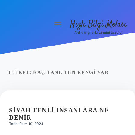
Hızlı Bilgi Molası
menüyü
aç
Anlık bilgilerle zihnini tazele!
Anasayfa
Gizlilik Politikası
Yasal Uyarı
ETIKET:
KAÇ TANE TEN RENGI VAR
Hakkımızda
SIYAH TENLI INSANLARA NE
DENIR
Tarih: Ekim 10, 2024