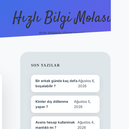
Hızlı Bilgi Molası
Anlık bilgilerle zihnini tazele!
ilbet mobil giriş
SIDEBAR
SON YAZILAR
Bir erkek günde kaç defa
Ağustos 6,
boşalabilir ?
2026
Kimler dış döllenme
Ağustos 5,
yapar ?
2026
Avans hesap kullanmak
Ağustos 4,
mantıklı mı ?
2026