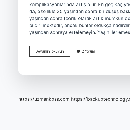
komplikasyonlarında artış olur. En geç kaç y
da, özellikle 35 yaşından sonra bir düşüş başl
yaşından sonra teorik olarak artık mümkün değ
bildirilmektedir, ancak bunlar oldukça nadirdi
yaşından sonraya ertelemeyin. Yaşın ilerlemes
Anne
Devamını okuyun
2 Yorum
Olmak
Için
Ideal
Yaş
Kaç
https://uzmankpss.com
https://backuptechnology.