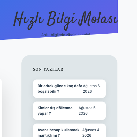
Hızlı Bilgi Molası
Anlık bilgilerle zihnini tazele!
ilbet mobil giriş
SIDEBAR
SON YAZILAR
Bir erkek günde kaç defa
Ağustos 6,
boşalabilir ?
2026
Kimler dış döllenme
Ağustos 5,
yapar ?
2026
Avans hesap kullanmak
Ağustos 4,
mantıklı mı ?
2026