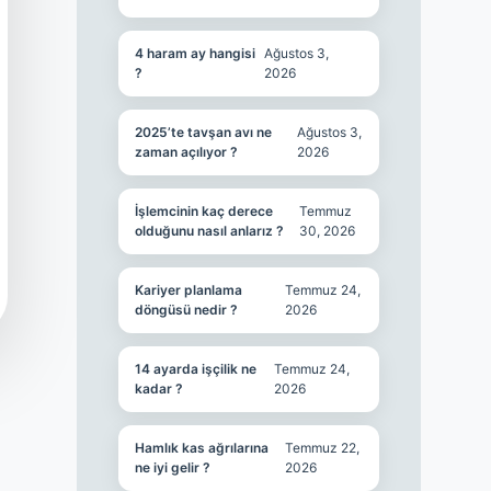
4 haram ay hangisi
Ağustos 3,
?
2026
2025’te tavşan avı ne
Ağustos 3,
zaman açılıyor ?
2026
İşlemcinin kaç derece
Temmuz
olduğunu nasıl anlarız ?
30, 2026
Kariyer planlama
Temmuz 24,
döngüsü nedir ?
2026
14 ayarda işçilik ne
Temmuz 24,
kadar ?
2026
Hamlık kas ağrılarına
Temmuz 22,
ne iyi gelir ?
2026