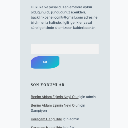
Hukuka ve yasal düzenlemelere aykırı
olduğunu düşündüğünüz içerikleri,
backlinkpanelicomtr@gmail.com
adresine
bildirmeniz halinde, ilgili içerikler yasal
süre içerisinde sitemizden kaldırılacaktır.
Arama
SON YORUMLAR
Benim Ablam Eşimin Neyi Olur
için
admin
Benim Ablam Eşimin Neyi Olur
için
Şampiyon
Karaçam Hangi Ilde
için
admin
Karaçam Hangi Ilde
için
Abi