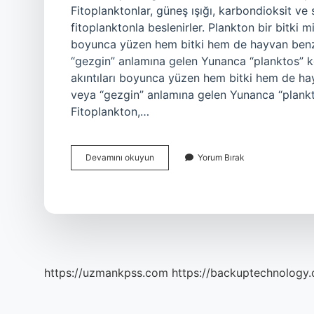
Fitoplanktonlar, güneş ışığı, karbondioksit ve
fitoplanktonla beslenirler. Plankton bir bitki m
boyunca yüzen hem bitki hem de hayvan benzeri
“gezgin” anlamına gelen Yunanca “planktos” kel
akıntıları boyunca yüzen hem bitki hem de hayv
veya “gezgin” anlamına gelen Yunanca “plankt
Fitoplankton,…
Plankton
Devamını okuyun
Yorum Bırak
Ne
Yer
https://uzmankpss.com
https://backuptechnology.