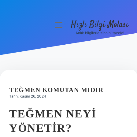
Hızlı Bilgi Molası
menüyü
aç
Anlık bilgilerle zihnini tazele!
Anasayfa
Gizlilik Politikası
Yasal Uyarı
Hakkımızda
TEĞMEN KOMUTAN MIDIR
Tarih: Kasım 26, 2024
TEĞMEN NEYI
YÖNETIR?