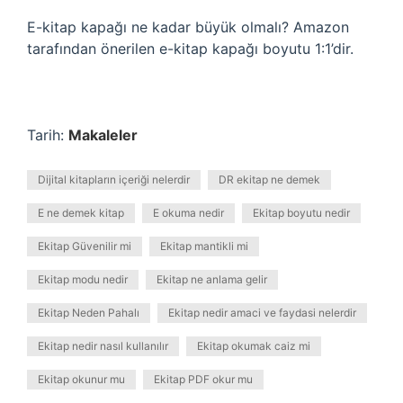
E-kitap kapağı ne kadar büyük olmalı? Amazon
tarafından önerilen e-kitap kapağı boyutu 1:1’dir.
Tarih:
Makaleler
Dijital kitapların içeriği nelerdir
DR ekitap ne demek
E ne demek kitap
E okuma nedir
Ekitap boyutu nedir
Ekitap Güvenilir mi
Ekitap mantikli mi
Ekitap modu nedir
Ekitap ne anlama gelir
Ekitap Neden Pahalı
Ekitap nedir amaci ve faydasi nelerdir
Ekitap nedir nasıl kullanılır
Ekitap okumak caiz mi
Ekitap okunur mu
Ekitap PDF okur mu