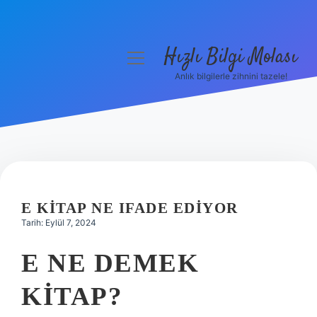
Hızlı Bilgi Molası
menüyü
aç
Anlık bilgilerle zihnini tazele!
Anasayfa
Gizlilik Politikası
Yasal Uyarı
Hakkımızda
E KITAP NE IFADE EDIYOR
Tarih: Eylül 7, 2024
E NE DEMEK
KITAP?