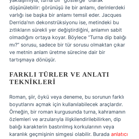
yaklaşımıyla, turna bir “gösterge” olarak
düşünülebilir: görünüşü ile bir anlamı, derinlerdeki
varlığı ise başka bir anlamı temsil eder. Jacques
Derrida’nın dekonstrüksiyonu ise, metindeki bu
zıtlıkların sürekli yer değiştirdiğini, anlamın sabit
olmadığını ortaya koyar. Böylece “Turna dip balığı
mı?” sorusu, sadece bir tür sorusu olmaktan çıkar
ve metnin anlam üretme sürecine dair bir
tartışmaya dönüşür.
FARKLI TÜRLER VE ANLATI
TEKNIKLERI
Roman, şiir, öykü veya deneme, bu sorunun farklı
boyutlarını açmak için kullanılabilecek araçlardır.
Örneğin, bir roman kurgusunda turna, kahramanın
özlemleri ve arzularıyla ilişkilendirilebilirken, dip
balığı karakterin bastırılmış korkularının veya
karanlık geçmişinin simgesi olabilir. Burada
anlatıcı