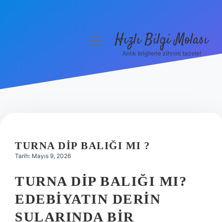
Hızlı Bilgi Molası
menüyü
aç
Anlık bilgilerle zihnini tazele!
Anasayfa
Gizlilik Politikası
Yasal Uyarı
Hakkımızda
TURNA DIP BALIĞI MI ?
Tarih: Mayıs 9, 2026
TURNA DIP BALIĞI MI?
EDEBIYATIN DERIN
SULARINDA BIR