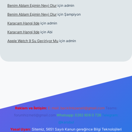
Benim Ablam Eşimin Neyi Olur
için
admin
Benim Ablam Eşimin Neyi Olur
için
Şampiyon
Karaçam Hangi Ilde
için
admin
Karaçam Hangi Ilde
için
Abi
Apple Watch 9 Su Geçiriyor Mu
için
admin
bil giriş
Reklam ve İletişim:
E-mail:
backlinkpaneli@gmail.com
Teams:
forumhizmeti@gmail.com
Whatsapp: 0262 606 0 726
Telegram:
@karabul
Yasal Uyarı:
Sitemiz, 5651 Sayılı Kanun gereğince Bilgi Teknolojileri